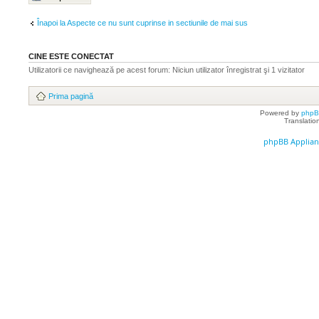
Înapoi la Aspecte ce nu sunt cuprinse in sectiunile de mai sus
CINE ESTE CONECTAT
Utilizatorii ce navighează pe acest forum: Niciun utilizator înregistrat şi 1 vizitator
Prima pagină
Powered by
php
Translatio
phpBB Applian