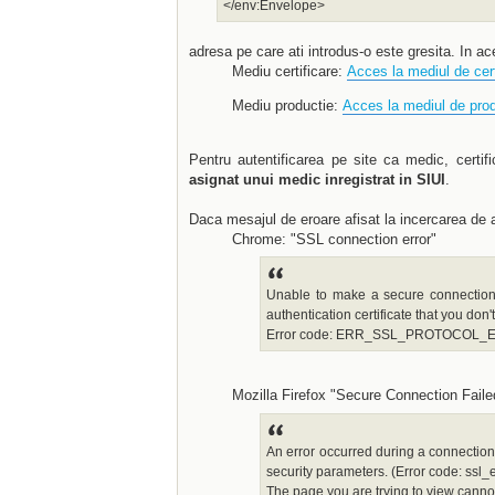
</env:Envelope>
adresa pe care ati introdus-o este gresita. In a
Mediu certificare:
Acces la mediul de cert
Mediu productie:
Acces la mediul de prod
Pentru autentificarea pe site ca medic, certifi
asignat unui medic inregistrat in SIUI
.
Daca mesajul de eroare afisat la incercarea de au
Chrome: "SSL connection error"
Unable to make a secure connection t
authentication certificate that you don'
Error code: ERR_SSL_PROTOCOL
Mozilla Firefox "Secure Connection Faile
An error occurred during a connection
security parameters. (Error code: ssl
The page you are trying to view cannot