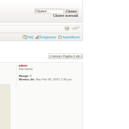
Căutare avansată
FAQ
Înregistrare
Autentificare
1 mesaj • Pagina
1
din
1
admin
Site Admin
Mesaje:
8
Membru din:
Mar Feb 06, 2007 2:36 pm