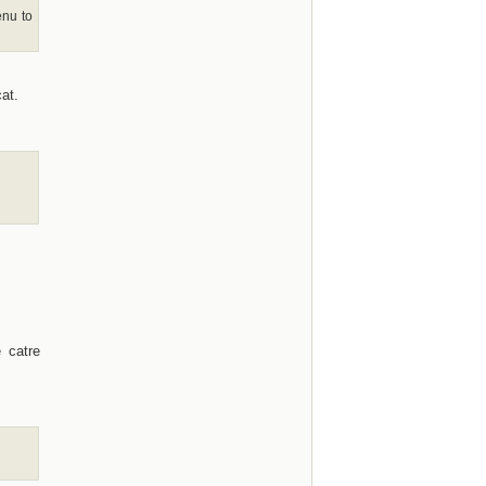
enu to
cat.
e catre