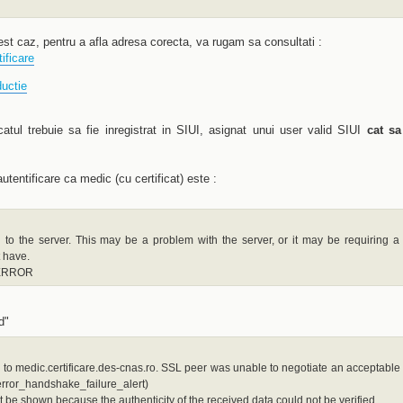
cest caz, pentru a afla adresa corecta, va rugam sa consultati :
ificare
uctie
catul trebuie sa fie inregistrat in SIUI, asignat unui user valid SIUI
cat sa
tentificare ca medic (cu certificat) este :
o the server. This may be a problem with the server, or it may be requiring a 
t have.
_ERROR
d"
 to medic.certificare.des-cnas.ro. SSL peer was unable to negotiate an acceptable 
_error_handshake_failure_alert)
 be shown because the authenticity of the received data could not be verified.