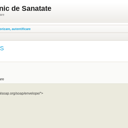
nic de Sanatate
ware
orizare, autentificare
ES
are
lsoap.org/soap/envelope/">