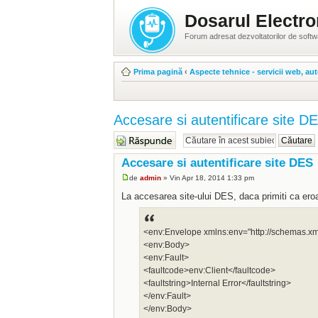
Dosarul Electro
Forum adresat dezvoltatorilor de soft
Prima pagină
‹
Aspecte tehnice - servicii web, aut
Accesare si autentificare site D
Răspunde
Accesare si autentificare site DES
de
admin
» Vin Apr 18, 2014 1:33 pm
La accesarea site-ului DES, daca primiti ca ero
<env:Envelope xmlns:env="http://schemas.xm
<env:Body>
<env:Fault>
<faultcode>env:Client</faultcode>
<faultstring>Internal Error</faultstring>
</env:Fault>
</env:Body>