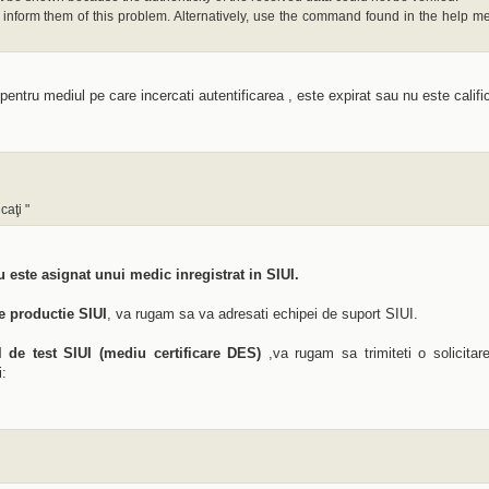
 inform them of this problem. Alternatively, use the command found in the help m
pentru mediul pe care incercati autentificarea , este expirat sau nu este califi
caţi "
 nu este asignat unui medic inregistrat in SIUI.
e productie SIUI
, va rugam sa va adresati echipei de suport SIUI.
 de test SIUI (mediu certificare DES)
,va rugam sa trimiteti o solicitar
i: