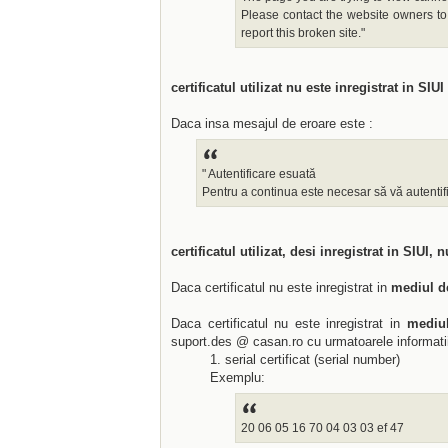
Please contact the website owners to
report this broken site."
certificatul utilizat nu este inregistrat in SIUI
Daca insa mesajul de eroare este :
" Autentificare esuată
Pentru a continua este necesar să vă autentifi
certificatul utilizat, desi inregistrat in SIUI,
Daca certificatul nu este inregistrat in
mediul d
Daca certificatul nu este inregistrat in
mediul
suport.des @ casan.ro cu urmatoarele informati
1. serial certificat (serial number)
Exemplu:‎
20 06 05 16 70 04 03 03 ef 47