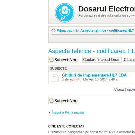
Dosarul Electro
Forum adresat dezvoltatorilor de soft
Prima pagină
‹
Aspecte tehnice - codificarea HL
Aspecte tehnice - codificarea 
Scrie un subiect nou
SUBIECTE
Ghiduri de implementare HL7 CDA
de
admin
» Mie Apr 16, 2014 9:48 am
Afişează subiec
Scrie un subiect nou
Înapoi la Prima pagină
CINE ESTE CONECTAT
Utilizatorii ce navighează pe acest forum: Niciun utilizator înr