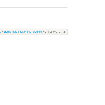
a
•
Şterge toate cookie-urile forumului
• Ora este UTC + 2