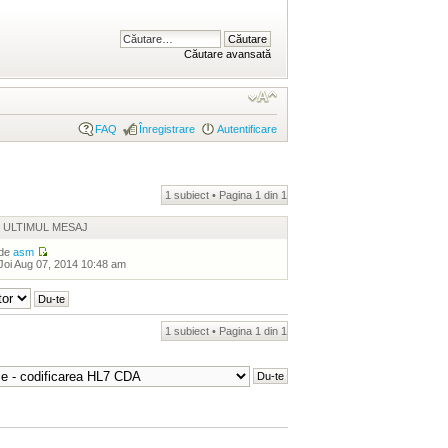
Căutare avansată
FAQ
Înregistrare
Autentificare
1 subiect • Pagina
1
din
1
ULTIMUL MESAJ
de
asm
Joi Aug 07, 2014 10:48 am
1 subiect • Pagina
1
din
1