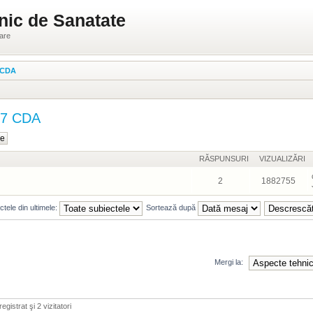
nic de Sanatate
ware
7 CDA
HL7 CDA
RĂSPUNSURI
VIZUALIZĂRI
2
1882755
tele din ultimele:
Sortează după
Mergi la:
egistrat şi 2 vizitatori