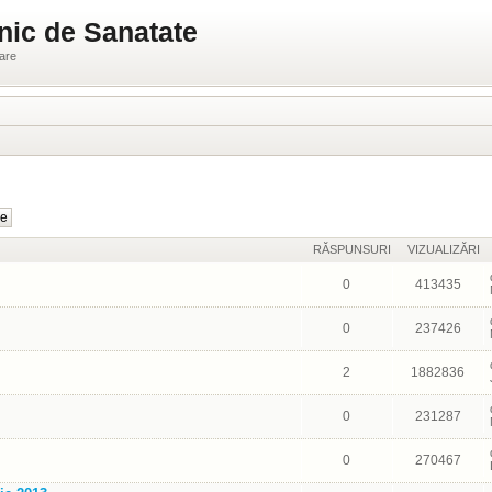
nic de Sanatate
ware
RĂSPUNSURI
VIZUALIZĂRI
0
413435
0
237426
2
1882836
0
231287
0
270467