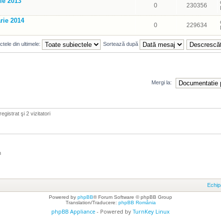
ie 2013
0
230356
arie 2014
0
229634
tele din ultimele:
Sortează după
Mergi la:
egistrat şi 2 vizitatori
m
Echip
Powered by
phpBB
® Forum Software © phpBB Group
Translation/Traducere:
phpBB România
phpBB Appliance
- Powered by
TurnKey Linux