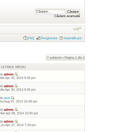
Căutare avansată
FAQ
Înregistrare
Autentificare
7 subiecte • Pagina
1
din
1
ULTIMUL MESAJ
de
admin
Mie Apr 30, 2014 9:49 pm
de
admin
Mie Apr 30, 2014 9:45 pm
de
asm
Joi Aug 07, 2014 10:48 am
de
admin
Mar Apr 08, 2014 10:40 am
de
admin
Lun Apr 07, 2014 7:34 pm