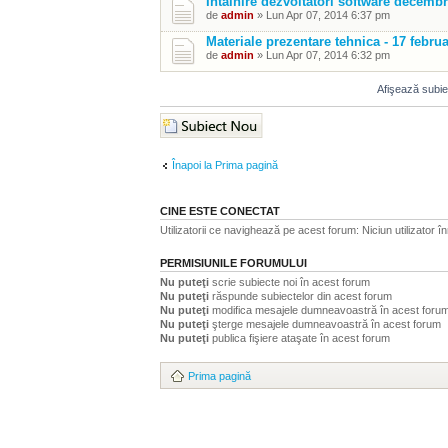
Intalnire dezvoltatori software decembr
de
admin
» Lun Apr 07, 2014 6:37 pm
Materiale prezentare tehnica - 17 febru
de
admin
» Lun Apr 07, 2014 6:32 pm
Afişează subiec
Scrie un subiect nou
Înapoi la Prima pagină
CINE ESTE CONECTAT
Utilizatorii ce navighează pe acest forum: Niciun utilizator înr
PERMISIUNILE FORUMULUI
Nu puteţi
scrie subiecte noi în acest forum
Nu puteţi
răspunde subiectelor din acest forum
Nu puteţi
modifica mesajele dumneavoastră în acest foru
Nu puteţi
şterge mesajele dumneavoastră în acest forum
Nu puteţi
publica fişiere ataşate în acest forum
Prima pagină