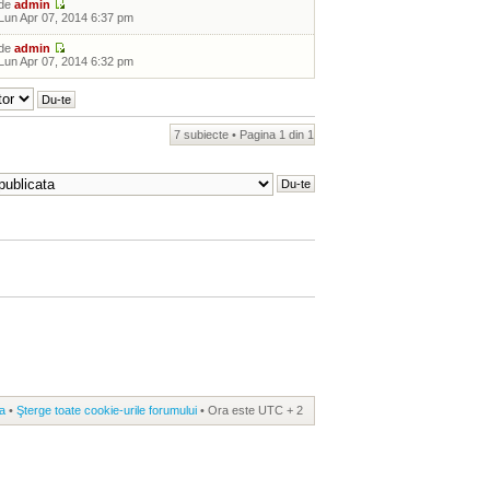
de
admin
Lun Apr 07, 2014 6:37 pm
de
admin
Lun Apr 07, 2014 6:32 pm
7 subiecte • Pagina
1
din
1
a
•
Şterge toate cookie-urile forumului
• Ora este UTC + 2