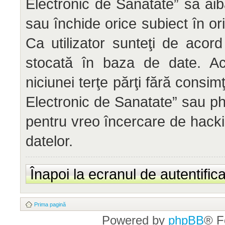
Electronic de Sanatate” să aib
sau închide orice subiect în or
Ca utilizator sunteţi de acord
stocată în baza de date. Ace
niciunei terţe părţi fără cons
Electronic de Sanatate” sau ph
pentru vreo încercare de hack
datelor.
Înapoi la ecranul de autentific
Prima pagină
Powered by
phpBB
® F