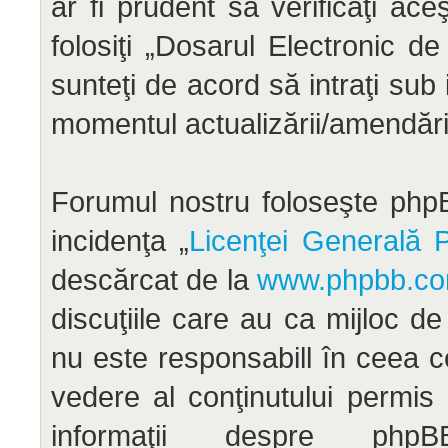
ar fi prudent să verificaţi ac
folosiţi „Dosarul Electronic d
sunteţi de acord să intraţi sub
momentul actualizării/amendării
Forumul nostru foloseşte phpB
incidenţa „
Licenţei Generală P
descărcat de la
www.phpbb.c
discuţiile care au ca mijloc d
nu este responsabill în ceea c
vedere al conţinutului permis
informaţii despre ph