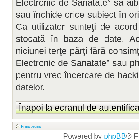
Electronic de Sanatate” să aib
sau închide orice subiect în or
Ca utilizator sunteţi de acord
stocată în baza de date. Ace
niciunei terţe părţi fără cons
Electronic de Sanatate” sau ph
pentru vreo încercare de hack
datelor.
Înapoi la ecranul de autentific
Prima pagină
Powered by
phpBB
® F