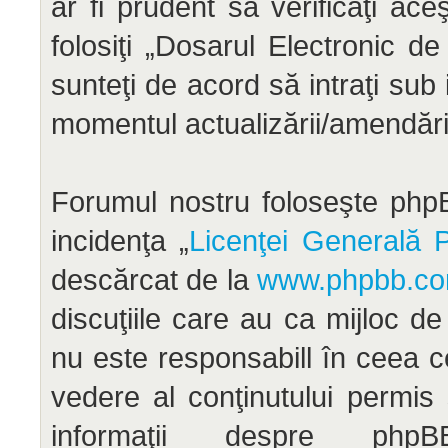
ar fi prudent să verificaţi ac
folosiţi „Dosarul Electronic d
sunteţi de acord să intraţi sub
momentul actualizării/amendării
Forumul nostru foloseşte phpB
incidenţa „
Licenţei Generală P
descărcat de la
www.phpbb.c
discuţiile care au ca mijloc d
nu este responsabill în ceea c
vedere al conţinutului permis
informaţii despre ph