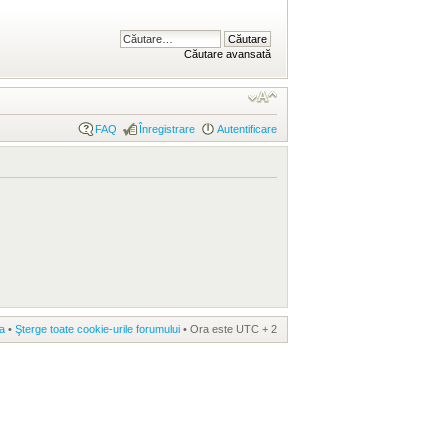
Căutare avansată
FAQ
Înregistrare
Autentificare
a
•
Şterge toate cookie-urile forumului
• Ora este UTC + 2