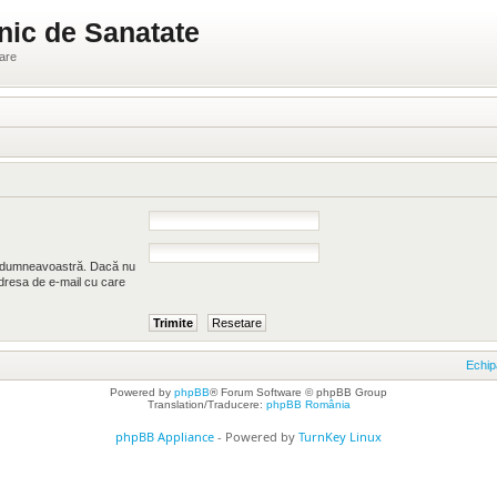
nic de Sanatate
ware
ui dumneavoastră. Dacă nu
 adresa de e-mail cu care
Echip
Powered by
phpBB
® Forum Software © phpBB Group
Translation/Traducere:
phpBB România
phpBB Appliance
- Powered by
TurnKey Linux