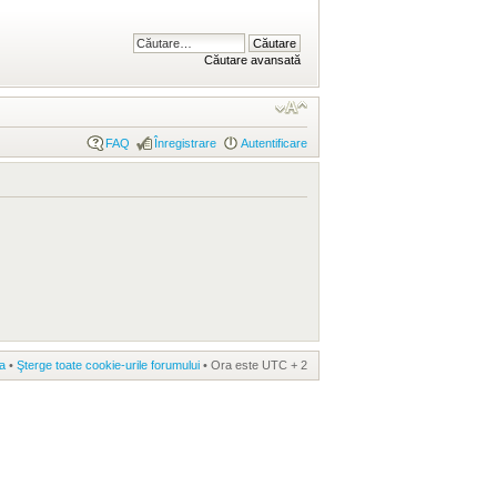
Căutare avansată
FAQ
Înregistrare
Autentificare
a
•
Şterge toate cookie-urile forumului
• Ora este UTC + 2