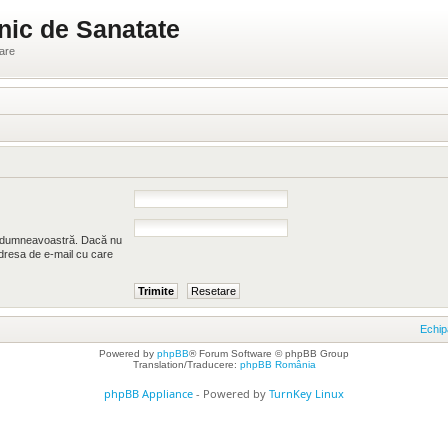
nic de Sanatate
ware
ui dumneavoastră. Dacă nu
 adresa de e-mail cu care
Echip
Powered by
phpBB
® Forum Software © phpBB Group
Translation/Traducere:
phpBB România
phpBB Appliance
- Powered by
TurnKey Linux