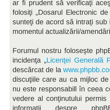
ar fi prudent să verificaţi ac
folosiţi „Dosarul Electronic d
sunteţi de acord să intraţi sub
momentul actualizării/amendării
Forumul nostru foloseşte phpB
incidenţa „
Licenţei Generală P
descărcat de la
www.phpbb.c
discuţiile care au ca mijloc d
nu este responsabill în ceea c
vedere al conţinutului permis
informaţii despre ph