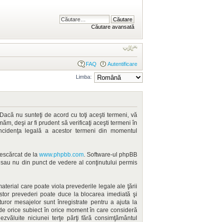
Căutare avansată
FAQ
Autentificare
Limba:
Dacă nu sunteţi de acord cu toţi aceşti termeni, vă
m, deşi ar fi prudent să verificaţi aceşti termeni în
incidenţa legală a acestor termeni din momentul
 descărcat de la
www.phpbb.com
. Software-ul phpBB
ă sau nu din punct de vedere al conţinutului permis
terial care poate viola prevederile legale ale ţării
estor prevederi poate duce la blocarea imediată şi
ror mesajelor sunt înregistrate pentru a ajuta la
ide orice subiect în orice moment în care consideră
dezvăluite niciunei terţe părţi fără consimţământul