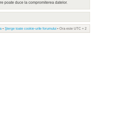
are poate duce la compromiterea datelor.
a
•
Şterge toate cookie-urile forumului
• Ora este UTC + 2