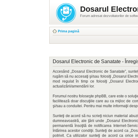
Dosarul Electro
Forum adresat dezvoltatorilor de soft
Prima pagină
Dosarul Electronic de Sanatate - Înregi
Accesând „Dosarul Electronic de Sanatate”, sunteţi
rugăm să nu accesaţi şi/sau folosiţi „Dosarul Electr
mod regulat în timp ce folosiţi „Dosarul Elect
actualizării/amendării lor.
Forumul nostru foloseşte phpBB, care este o soluţie
facilitează doar discuţiile care au ca mijloc de c
şi/sau a conduitei. Pentru mai multe informaţii des
Sunteţi de acord să nu scrieţi niciun material abuz
dumneavoastră, ale ţării unde „Dosarul Electronic
permanentă însoţită de notificarea Internet-Serv
întărirea acestor condiţii. Sunteţi de acord ca „D
potrivit. Ca utilizator sunteţi de acord ca orice 