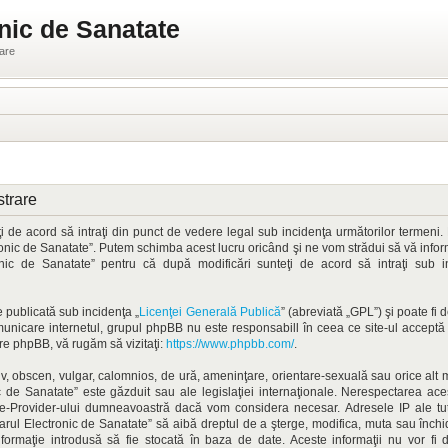
nic de Sanatate
ware
strare
 de acord să intraţi din punct de vedere legal sub incidenţa următorilor termeni. 
onic de Sanatate”. Putem schimba acest lucru oricând şi ne vom strădui să vă informă
ronic de Sanatate” pentru că după modificări sunteţi de acord să intraţi sub 
 publicată sub incidenţa „
Licenţei Generală Publică
” (abreviată „GPL”) şi poate fi
omunicare internetul, grupul phpBB nu este responsabill în ceea ce site-ul accept
pre phpBB, vă rugăm să vizitaţi:
https://www.phpbb.com/
.
iv, obscen, vulgar, calomnios, de ură, ameninţare, orientare-sexuală sau orice alt ma
 de Sanatate” este găzduit sau ale legislaţiei internaţionale. Nerespectarea ac
ice-Provider-ului dumneavoastră dacă vom considera necesar. Adresele IP ale tutu
osarul Electronic de Sanatate” să aibă dreptul de a şterge, modifica, muta sau înch
informaţie introdusă să fie stocată în baza de date. Aceste informaţii nu vor fi 