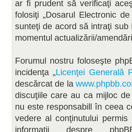
ar fi prudent să verificaţi ac
folosiţi „Dosarul Electronic d
sunteţi de acord să intraţi sub
momentul actualizării/amendării
Forumul nostru foloseşte phpB
incidenţa „
Licenţei Generală P
descărcat de la
www.phpbb.c
discuţiile care au ca mijloc d
nu este responsabill în ceea c
vedere al conţinutului permis
informaţii despre ph