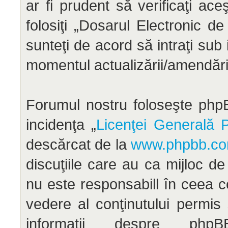
ar fi prudent să verificaţi ac
folosiţi „Dosarul Electronic d
sunteţi de acord să intraţi sub
momentul actualizării/amendării
Forumul nostru foloseşte phpB
incidenţa „
Licenţei Generală P
descărcat de la
www.phpbb.c
discuţiile care au ca mijloc d
nu este responsabill în ceea c
vedere al conţinutului permis
informaţii despre ph