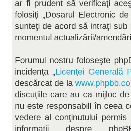
ar fi prudent să verificaţi ac
folosiţi „Dosarul Electronic d
sunteţi de acord să intraţi sub
momentul actualizării/amendării
Forumul nostru foloseşte phpB
incidenţa „
Licenţei Generală P
descărcat de la
www.phpbb.c
discuţiile care au ca mijloc d
nu este responsabill în ceea c
vedere al conţinutului permis
informaţii despre ph