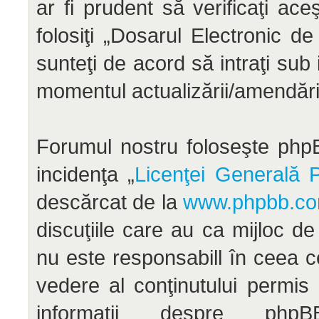
ar fi prudent să verificaţi ac
folosiţi „Dosarul Electronic d
sunteţi de acord să intraţi sub
momentul actualizării/amendării
Forumul nostru foloseşte phpB
incidenţa „
Licenţei Generală P
descărcat de la
www.phpbb.c
discuţiile care au ca mijloc d
nu este responsabill în ceea c
vedere al conţinutului permis
informaţii despre ph