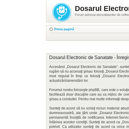
Dosarul Electro
Forum adresat dezvoltatorilor de soft
Prima pagină
Dosarul Electronic de Sanatate - Înregi
Accesând „Dosarul Electronic de Sanatate”, sunteţi
rugăm să nu accesaţi şi/sau folosiţi „Dosarul Electr
mod regulat în timp ce folosiţi „Dosarul Elect
actualizării/amendării lor.
Forumul nostru foloseşte phpBB, care este o soluţie
facilitează doar discuţiile care au ca mijloc de c
şi/sau a conduitei. Pentru mai multe informaţii des
Sunteţi de acord să nu scrieţi niciun material abuz
dumneavoastră, ale ţării unde „Dosarul Electronic
permanentă însoţită de notificarea Internet-Serv
întărirea acestor condiţii. Sunteţi de acord ca „D
potrivit. Ca utilizator sunteţi de acord ca orice 