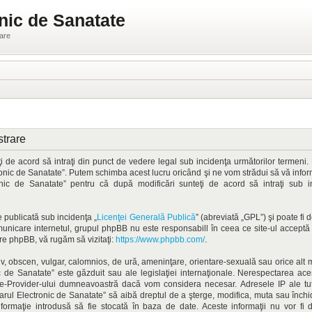
nic de Sanatate
ware
strare
 de acord să intraţi din punct de vedere legal sub incidenţa următorilor termeni. 
onic de Sanatate”. Putem schimba acest lucru oricând şi ne vom strădui să vă informă
ronic de Sanatate” pentru că după modificări sunteţi de acord să intraţi sub 
 publicată sub incidenţa „
Licenţei Generală Publică
” (abreviată „GPL”) şi poate fi
omunicare internetul, grupul phpBB nu este responsabill în ceea ce site-ul accept
pre phpBB, vă rugăm să vizitaţi:
https://www.phpbb.com/
.
iv, obscen, vulgar, calomnios, de ură, ameninţare, orientare-sexuală sau orice alt ma
 de Sanatate” este găzduit sau ale legislaţiei internaţionale. Nerespectarea ac
ice-Provider-ului dumneavoastră dacă vom considera necesar. Adresele IP ale tutu
osarul Electronic de Sanatate” să aibă dreptul de a şterge, modifica, muta sau înch
informaţie introdusă să fie stocată în baza de date. Aceste informaţii nu vor fi 