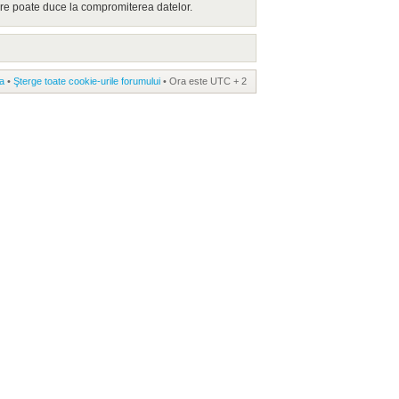
are poate duce la compromiterea datelor.
a
•
Şterge toate cookie-urile forumului
• Ora este UTC + 2