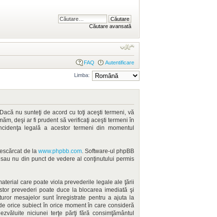
Căutare avansată
FAQ
Autentificare
Limba:
Dacă nu sunteţi de acord cu toţi aceşti termeni, vă
m, deşi ar fi prudent să verificaţi aceşti termeni în
incidenţa legală a acestor termeni din momentul
 descărcat de la
www.phpbb.com
. Software-ul phpBB
ă sau nu din punct de vedere al conţinutului permis
terial care poate viola prevederile legale ale ţării
estor prevederi poate duce la blocarea imediată şi
ror mesajelor sunt înregistrate pentru a ajuta la
ide orice subiect în orice moment în care consideră
dezvăluite niciunei terţe părţi fără consimţământul