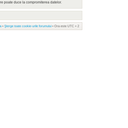
are poate duce la compromiterea datelor.
a
•
Şterge toate cookie-urile forumului
• Ora este UTC + 2