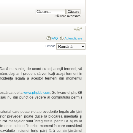
Căutare avansată
FAQ
Autentificare
Limba:
Dacă nu sunteţi de acord cu toţi aceşti termeni, vă
m, deşi ar fi prudent să verificaţi aceşti termeni în
incidenţa legală a acestor termeni din momentul
 descărcat de la
www.phpbb.com
. Software-ul phpBB
ă sau nu din punct de vedere al conţinutului permis
terial care poate viola prevederile legale ale ţării
estor prevederi poate duce la blocarea imediată şi
ror mesajelor sunt înregistrate pentru a ajuta la
ide orice subiect în orice moment în care consideră
dezvăluite niciunei terţe părţi fără consimţământul