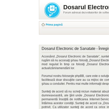
Dosarul Electro
Forum adresat dezvoltatorilor de soft
Prima pagină
Dosarul Electronic de Sanatate - Înregi
Accesând „Dosarul Electronic de Sanatate”, sunteţi
rugăm să nu accesaţi şi/sau folosiţi „Dosarul Electr
mod regulat în timp ce folosiţi „Dosarul Elect
actualizării/amendării lor.
Forumul nostru foloseşte phpBB, care este o soluţie
facilitează doar discuţiile care au ca mijloc de c
şi/sau a conduitei. Pentru mai multe informaţii des
Sunteţi de acord să nu scrieţi niciun material abuz
dumneavoastră, ale ţării unde „Dosarul Electronic
permanentă însoţită de notificarea Internet-Serv
întărirea acestor condiţii. Sunteţi de acord ca „D
potrivit. Ca utilizator sunteţi de acord ca orice 