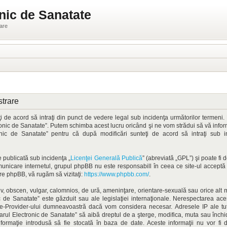
nic de Sanatate
ware
strare
 de acord să intraţi din punct de vedere legal sub incidenţa următorilor termeni. 
onic de Sanatate”. Putem schimba acest lucru oricând şi ne vom strădui să vă informă
ronic de Sanatate” pentru că după modificări sunteţi de acord să intraţi sub 
 publicată sub incidenţa „
Licenţei Generală Publică
” (abreviată „GPL”) şi poate fi
omunicare internetul, grupul phpBB nu este responsabill în ceea ce site-ul accept
pre phpBB, vă rugăm să vizitaţi:
https://www.phpbb.com/
.
iv, obscen, vulgar, calomnios, de ură, ameninţare, orientare-sexuală sau orice alt ma
 de Sanatate” este găzduit sau ale legislaţiei internaţionale. Nerespectarea ac
ice-Provider-ului dumneavoastră dacă vom considera necesar. Adresele IP ale tutu
osarul Electronic de Sanatate” să aibă dreptul de a şterge, modifica, muta sau înch
informaţie introdusă să fie stocată în baza de date. Aceste informaţii nu vor fi 