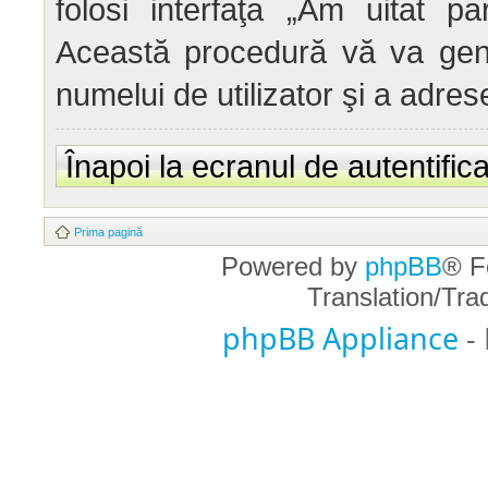
folosi interfaţa „Am uitat p
Această procedură vă va gene
numelui de utilizator şi a adrese
Înapoi la ecranul de autentific
Prima pagină
Powered by
phpBB
® F
Translation/Tr
phpBB Appliance
-