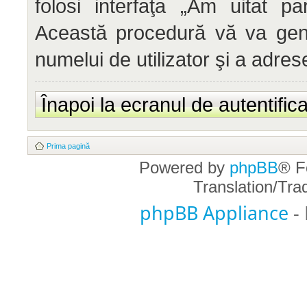
folosi interfaţa „Am uitat p
Această procedură vă va gene
numelui de utilizator şi a adrese
Înapoi la ecranul de autentific
Prima pagină
Powered by
phpBB
® F
Translation/Tr
phpBB Appliance
-