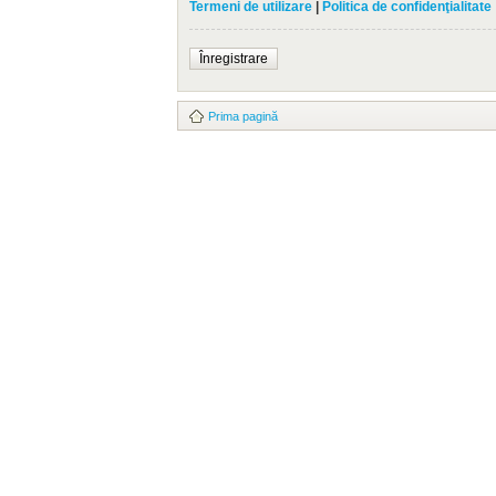
Termeni de utilizare
|
Politica de confidenţialitate
Înregistrare
Prima pagină