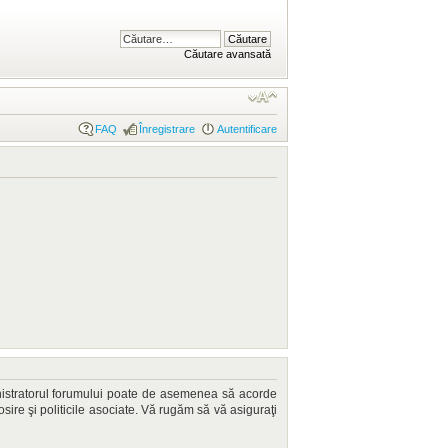
Căutare avansată
FAQ
Înregistrare
Autentificare
dministratorul forumului poate de asemenea să acorde
losire şi politicile asociate. Vă rugăm să vă asiguraţi