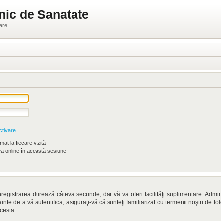
nic de Sanatate
ware
ctivare
at la fiecare vizită
 online în această sesiune
. Înregistrarea durează câteva secunde, dar vă va oferi facilităţi suplimentare. A
nainte de a vă autentifica, asiguraţi-vă că sunteţi familiarizat cu termenii noştri de fo
acesta.