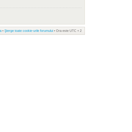
a
•
Şterge toate cookie-urile forumului
• Ora este UTC + 2