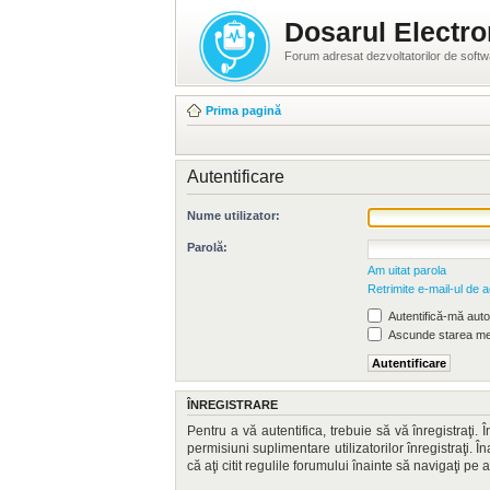
Dosarul Electro
Forum adresat dezvoltatorilor de soft
Prima pagină
Autentificare
Nume utilizator:
Parolă:
Am uitat parola
Retrimite e-mail-ul de a
Autentifică-mă autom
Ascunde starea mea
ÎNREGISTRARE
Pentru a vă autentifica, trebuie să vă înregistraţi
permisiuni suplimentare utilizatorilor înregistraţi. Î
că aţi citit regulile forumului înainte să navigaţi pe 