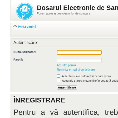
Dosarul Electronic de San
Forum adresat dezvoltatorilor de software
Prima pagină
Autentificare
Nume utilizator:
Parolă:
Am uitat parola
Retrimite e-mail-ul de activare
Autentifică-mă automat la fiecare vizită
Ascunde starea mea online în această sesi
ÎNREGISTRARE
Pentru a vă autentifica, treb