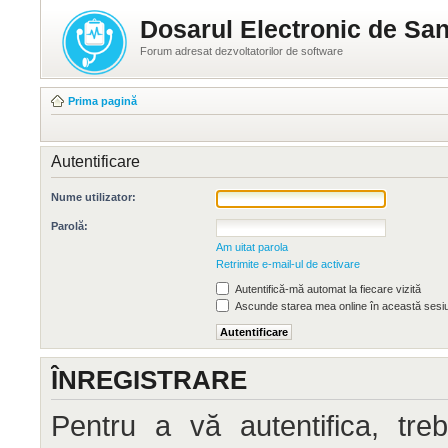
Dosarul Electronic de San
Forum adresat dezvoltatorilor de software
Prima pagină
Autentificare
Nume utilizator:
Parolă:
Am uitat parola
Retrimite e-mail-ul de activare
Autentifică-mă automat la fiecare vizită
Ascunde starea mea online în această sesi
ÎNREGISTRARE
Pentru a vă autentifica, treb