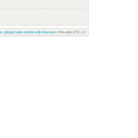
a
•
Şterge toate cookie-urile forumului
• Ora este UTC + 2