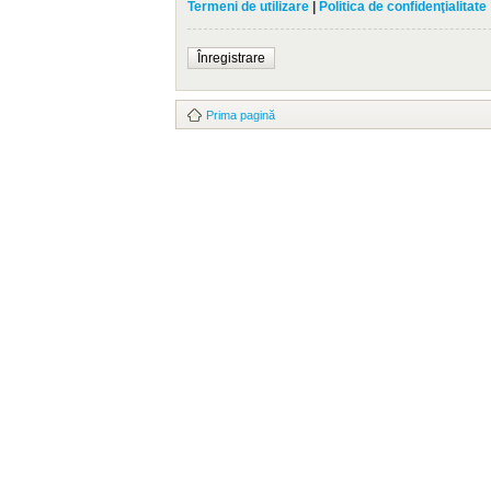
Termeni de utilizare
|
Politica de confidenţialitate
Înregistrare
Prima pagină