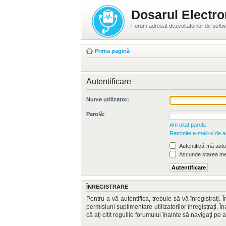
Dosarul Electro
Forum adresat dezvoltatorilor de soft
Prima pagină
Autentificare
Nume utilizator:
Parolă:
Am uitat parola
Retrimite e-mail-ul de a
Autentifică-mă autom
Ascunde starea mea
ÎNREGISTRARE
Pentru a vă autentifica, trebuie să vă înregistraţi
permisiuni suplimentare utilizatorilor înregistraţi. Î
că aţi citit regulile forumului înainte să navigaţi pe 