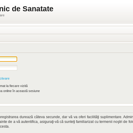
nic de Sanatate
ware
ctivare
at la fiecare vizită
 online în această sesiune
. Înregistrarea durează câteva secunde, dar vă va oferi facilităţi suplimentare. A
nainte de a vă autentifica, asiguraţi-vă că sunteţi familiarizat cu termenii noştri de fo
acesta.