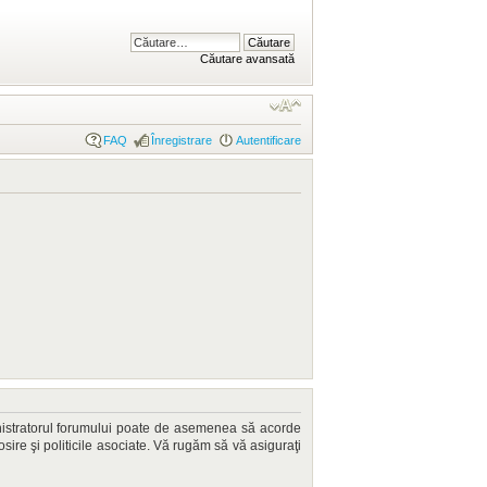
Căutare avansată
FAQ
Înregistrare
Autentificare
dministratorul forumului poate de asemenea să acorde
losire şi politicile asociate. Vă rugăm să vă asiguraţi