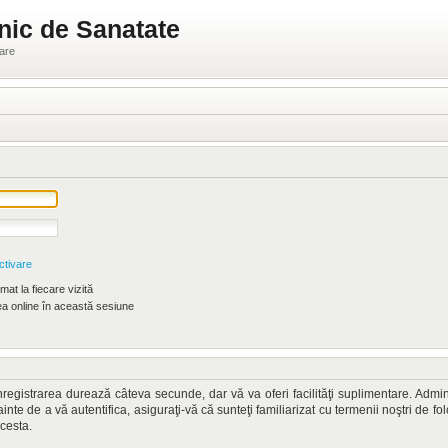
nic de Sanatate
ware
ctivare
at la fiecare vizită
 online în această sesiune
. Înregistrarea durează câteva secunde, dar vă va oferi facilităţi suplimentare. A
nainte de a vă autentifica, asiguraţi-vă că sunteţi familiarizat cu termenii noştri de fo
acesta.