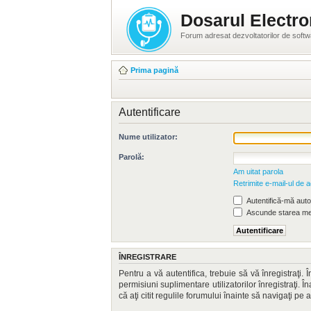
Dosarul Electro
Forum adresat dezvoltatorilor de soft
Prima pagină
Autentificare
Nume utilizator:
Parolă:
Am uitat parola
Retrimite e-mail-ul de a
Autentifică-mă autom
Ascunde starea mea
ÎNREGISTRARE
Pentru a vă autentifica, trebuie să vă înregistraţi
permisiuni suplimentare utilizatorilor înregistraţi. Î
că aţi citit regulile forumului înainte să navigaţi pe 