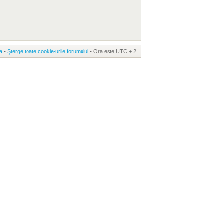
a
•
Şterge toate cookie-urile forumului
• Ora este UTC + 2