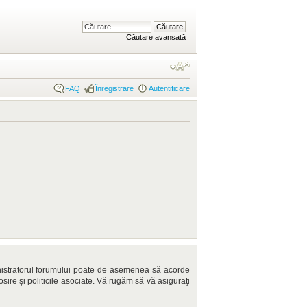
Căutare avansată
FAQ
Înregistrare
Autentificare
dministratorul forumului poate de asemenea să acorde
losire şi politicile asociate. Vă rugăm să vă asiguraţi