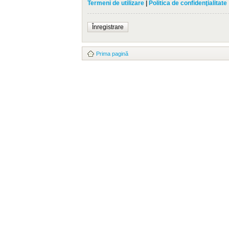
Termeni de utilizare
|
Politica de confidenţialitate
Înregistrare
Prima pagină