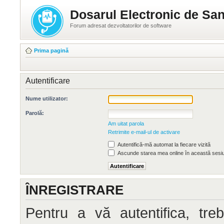
Dosarul Electronic de San
Forum adresat dezvoltatorilor de software
Prima pagină
Autentificare
Nume utilizator:
Parolă:
Am uitat parola
Retrimite e-mail-ul de activare
Autentifică-mă automat la fiecare vizită
Ascunde starea mea online în această sesi
ÎNREGISTRARE
Pentru a vă autentifica, treb