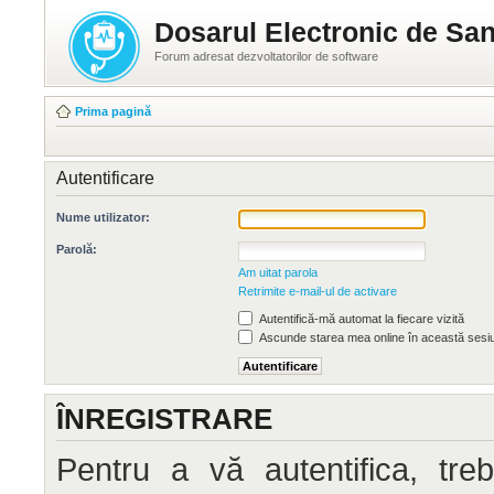
Dosarul Electronic de San
Forum adresat dezvoltatorilor de software
Prima pagină
Autentificare
Nume utilizator:
Parolă:
Am uitat parola
Retrimite e-mail-ul de activare
Autentifică-mă automat la fiecare vizită
Ascunde starea mea online în această sesi
ÎNREGISTRARE
Pentru a vă autentifica, treb