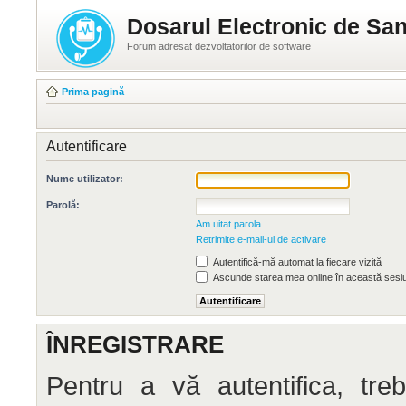
Dosarul Electronic de San
Forum adresat dezvoltatorilor de software
Prima pagină
Autentificare
Nume utilizator:
Parolă:
Am uitat parola
Retrimite e-mail-ul de activare
Autentifică-mă automat la fiecare vizită
Ascunde starea mea online în această sesi
ÎNREGISTRARE
Pentru a vă autentifica, treb