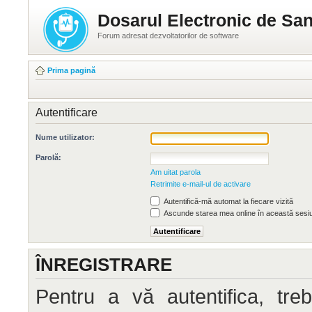
Dosarul Electronic de San
Forum adresat dezvoltatorilor de software
Prima pagină
Autentificare
Nume utilizator:
Parolă:
Am uitat parola
Retrimite e-mail-ul de activare
Autentifică-mă automat la fiecare vizită
Ascunde starea mea online în această sesi
ÎNREGISTRARE
Pentru a vă autentifica, treb