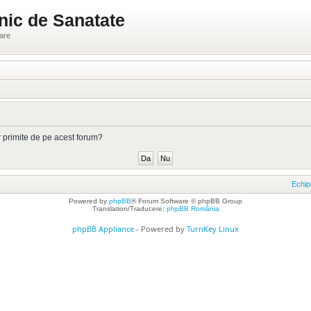
nic de Sanatate
ware
or primite de pe acest forum?
Echip
Powered by
phpBB
® Forum Software © phpBB Group
Translation/Traducere:
phpBB România
phpBB Appliance
- Powered by
TurnKey Linux