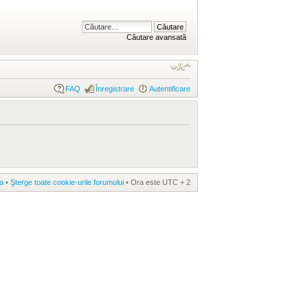
Căutare avansată
FAQ
Înregistrare
Autentificare
a
•
Şterge toate cookie-urile forumului
• Ora este UTC + 2