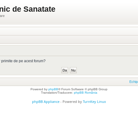
nic de Sanatate
ware
or primite de pe acest forum?
Echip
Powered by
phpBB
® Forum Software © phpBB Group
Translation/Traducere:
phpBB România
phpBB Appliance
- Powered by
TurnKey Linux