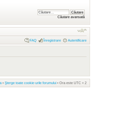
Căutare avansată
FAQ
Înregistrare
Autentificare
a
•
Şterge toate cookie-urile forumului
• Ora este UTC + 2