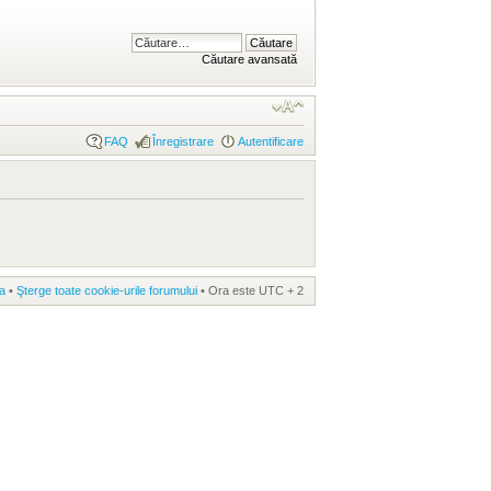
Căutare avansată
FAQ
Înregistrare
Autentificare
a
•
Şterge toate cookie-urile forumului
• Ora este UTC + 2