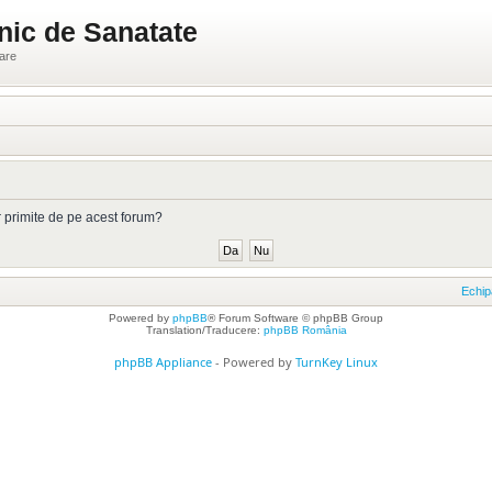
nic de Sanatate
ware
or primite de pe acest forum?
Echip
Powered by
phpBB
® Forum Software © phpBB Group
Translation/Traducere:
phpBB România
phpBB Appliance
- Powered by
TurnKey Linux