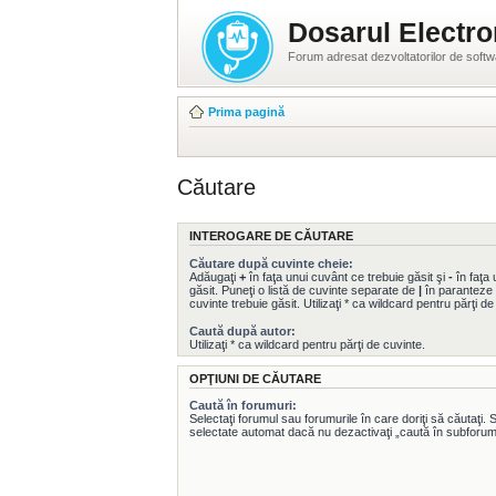
Dosarul Electro
Forum adresat dezvoltatorilor de soft
Prima pagină
Căutare
INTEROGARE DE CĂUTARE
Căutare după cuvinte cheie:
Adăugaţi
+
în faţa unui cuvânt ce trebuie găsit şi
-
în faţa 
găsit. Puneţi o listă de cuvinte separate de
|
în paranteze 
cuvinte trebuie găsit. Utilizaţi * ca wildcard pentru părţi de
Caută după autor:
Utilizaţi * ca wildcard pentru părţi de cuvinte.
OPŢIUNI DE CĂUTARE
Caută în forumuri:
Selectaţi forumul sau forumurile în care doriţi să căutaţi.
selectate automat dacă nu dezactivaţi „caută în subforumu