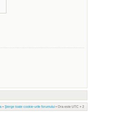
a
•
Şterge toate cookie-urile forumului
• Ora este UTC + 2