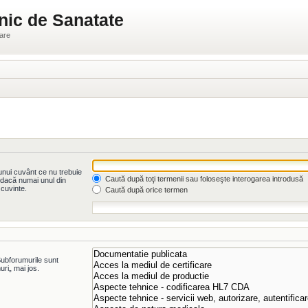
nic de Sanatate
ware
unui cuvânt ce nu trebuie
Caută după toţi termenii sau foloseşte interogarea introdusă
dacă numai unul din
 cuvinte.
Caută după orice termen
 Subforumurile sunt
ri„ mai jos.