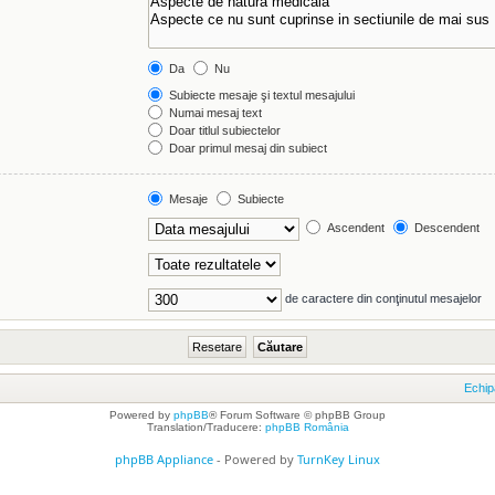
Da
Nu
Subiecte mesaje şi textul mesajului
Numai mesaj text
Doar titlul subiectelor
Doar primul mesaj din subiect
Mesaje
Subiecte
Ascendent
Descendent
de caractere din conţinutul mesajelor
Echip
Powered by
phpBB
® Forum Software © phpBB Group
Translation/Traducere:
phpBB România
phpBB Appliance
- Powered by
TurnKey Linux