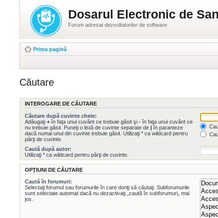
Dosarul Electronic de San
Forum adresat dezvoltatorilor de software
Prima pagină
Căutare
INTEROGARE DE CĂUTARE
Căutare după cuvinte cheie:
Adăugaţi
+
în faţa unui cuvânt ce trebuie găsit şi
-
în faţa unui cuvânt ce
Caut
nu trebuie găsit. Puneţi o listă de cuvinte separate de
|
în paranteze
dacă numai unul din cuvinte trebuie găsit. Utilizaţi * ca wildcard pentru
Cau
părţi de cuvinte.
Caută după autor:
Utilizaţi * ca wildcard pentru părţi de cuvinte.
OPŢIUNI DE CĂUTARE
Caută în forumuri:
Selectaţi forumul sau forumurile în care doriţi să căutaţi. Subforumurile
sunt selectate automat dacă nu dezactivaţi „caută în subforumuri„ mai
jos.