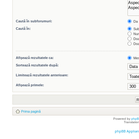
Caută în subforumuri:
Da
Caută în:
Subi
Num
Doar
Doar
Afişează rezultatele ca:
Mes
Sortează rezultatele după:
Limitează rezultatele anterioare:
Afişează primele:
Prima pagină
Powered by
php
Translatio
phpBB Applian