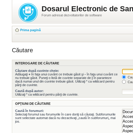
Dosarul Electronic de San
Forum adresat dezvoltatorilor de software
Prima pagină
Căutare
INTEROGARE DE CĂUTARE
Căutare după cuvinte cheie:
Adăugaţi
+
în faţa unui cuvânt ce trebuie găsit şi
-
în faţa unui cuvânt ce
Caut
nu trebuie găsit. Puneţi o listă de cuvinte separate de
|
în paranteze
dacă numai unul din cuvinte trebuie găsit. Utilizaţi * ca wildcard pentru
Cau
părţi de cuvinte.
Caută după autor:
Utilizaţi * ca wildcard pentru părţi de cuvinte.
OPŢIUNI DE CĂUTARE
Caută în forumuri:
Selectaţi forumul sau forumurile în care doriţi să căutaţi. Subforumurile
sunt selectate automat dacă nu dezactivaţi „caută în subforumuri„ mai
jos.