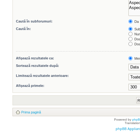
Caută în subforumuri:
Da
Caută în:
Subi
Num
Doar
Doar
Afişează rezultatele ca:
Mes
Sortează rezultatele după:
Limitează rezultatele anterioare:
Afişează primele:
Prima pagină
Powered by
php
Translatio
phpBB Applian