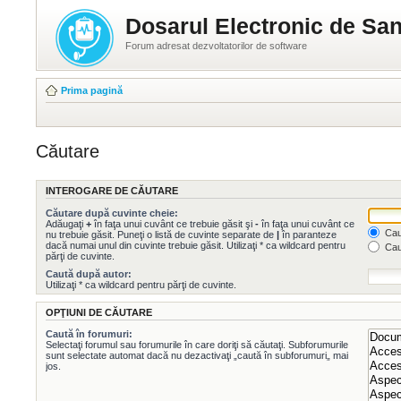
Dosarul Electronic de San
Forum adresat dezvoltatorilor de software
Prima pagină
Căutare
INTEROGARE DE CĂUTARE
Căutare după cuvinte cheie:
Adăugaţi
+
în faţa unui cuvânt ce trebuie găsit şi
-
în faţa unui cuvânt ce
Caut
nu trebuie găsit. Puneţi o listă de cuvinte separate de
|
în paranteze
dacă numai unul din cuvinte trebuie găsit. Utilizaţi * ca wildcard pentru
Cau
părţi de cuvinte.
Caută după autor:
Utilizaţi * ca wildcard pentru părţi de cuvinte.
OPŢIUNI DE CĂUTARE
Caută în forumuri:
Selectaţi forumul sau forumurile în care doriţi să căutaţi. Subforumurile
sunt selectate automat dacă nu dezactivaţi „caută în subforumuri„ mai
jos.