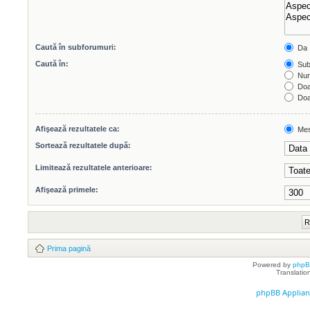
Caută în subforumuri:
Da
Caută în:
Subi
Num
Doar
Doar
Afişează rezultatele ca:
Mes
Sortează rezultatele după:
Limitează rezultatele anterioare:
Afişează primele:
Prima pagină
Powered by
php
Translatio
phpBB Applian