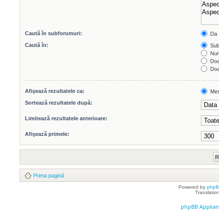
Caută în subforumuri:
Da
Caută în:
Subi
Num
Doar
Doar
Afişează rezultatele ca:
Mes
Sortează rezultatele după:
Limitează rezultatele anterioare:
Afişează primele:
Prima pagină
Powered by
php
Translatio
phpBB Applian