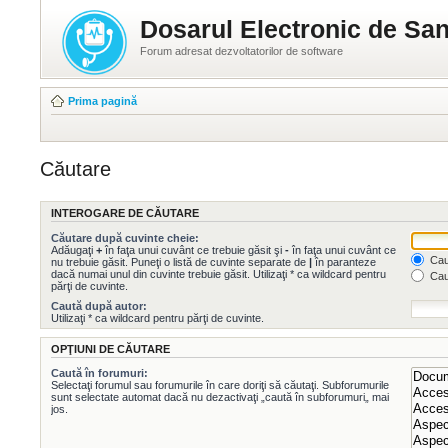
Dosarul Electronic de San
Forum adresat dezvoltatorilor de software
Prima pagină
Căutare
INTEROGARE DE CĂUTARE
Căutare după cuvinte cheie:
Adăugaţi
+
în faţa unui cuvânt ce trebuie găsit şi
-
în faţa unui cuvânt ce
Caut
nu trebuie găsit. Puneţi o listă de cuvinte separate de
|
în paranteze
dacă numai unul din cuvinte trebuie găsit. Utilizaţi * ca wildcard pentru
Cau
părţi de cuvinte.
Caută după autor:
Utilizaţi * ca wildcard pentru părţi de cuvinte.
OPŢIUNI DE CĂUTARE
Caută în forumuri:
Selectaţi forumul sau forumurile în care doriţi să căutaţi. Subforumurile
sunt selectate automat dacă nu dezactivaţi „caută în subforumuri„ mai
jos.