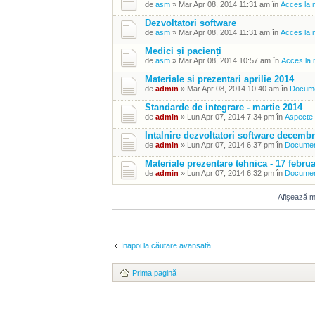
de
asm
» Mar Apr 08, 2014 11:31 am în
Acces la 
Dezvoltatori software
de
asm
» Mar Apr 08, 2014 11:31 am în
Acces la m
Medici și pacienți
de
asm
» Mar Apr 08, 2014 10:57 am în
Acces la 
Materiale si prezentari aprilie 2014
de
admin
» Mar Apr 08, 2014 10:40 am în
Documen
Standarde de integrare - martie 2014
de
admin
» Lun Apr 07, 2014 7:34 pm în
Aspecte t
Intalnire dezvoltatori software decembr
de
admin
» Lun Apr 07, 2014 6:37 pm în
Document
Materiale prezentare tehnica - 17 febru
de
admin
» Lun Apr 07, 2014 6:32 pm în
Document
Afişează m
Inapoi la căutare avansată
Prima pagină