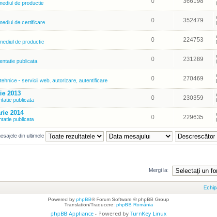
0
366198
mediul de productie
0
352479
ediul de certificare
0
224753
mediul de productie
0
231289
tatie publicata
0
270469
ehnice - servicii web, autorizare, autentificare
ie 2013
0
230359
atie publicata
arie 2014
0
229635
atie publicata
esajele din ultimele
Mergi la:
Echip
Powered by
phpBB
® Forum Software © phpBB Group
Translation/Traducere:
phpBB România
phpBB Appliance
- Powered by
TurnKey Linux