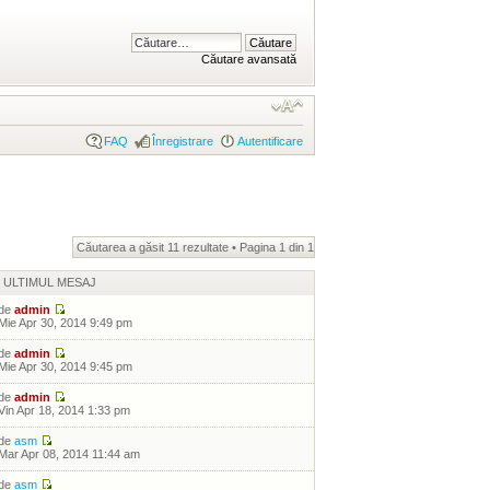
Căutare avansată
FAQ
Înregistrare
Autentificare
Căutarea a găsit 11 rezultate • Pagina
1
din
1
ULTIMUL MESAJ
de
admin
Mie Apr 30, 2014 9:49 pm
de
admin
Mie Apr 30, 2014 9:45 pm
de
admin
Vin Apr 18, 2014 1:33 pm
de
asm
Mar Apr 08, 2014 11:44 am
de
asm