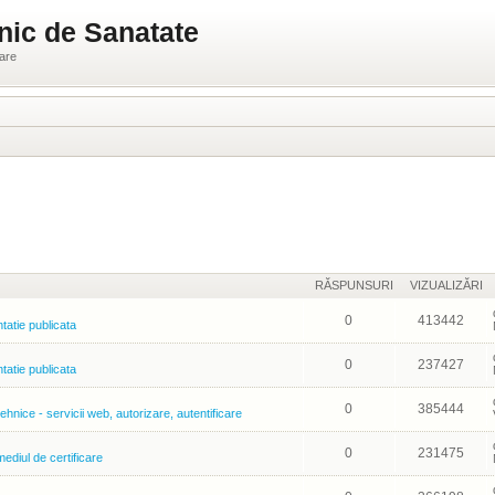
nic de Sanatate
ware
RĂSPUNSURI
VIZUALIZĂRI
0
413442
atie publicata
0
237427
atie publicata
0
385444
ehnice - servicii web, autorizare, autentificare
0
231475
ediul de certificare