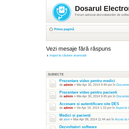
Dosarul Electro
Forum adresat dezvoltatorilor de soft
Prima pagină
Vezi mesaje fără răspuns
Inapoi la căutare avansată
SUBIECTE
Prezentare video pentru medici
de
admin
» Mie Apr 30, 2014 9:49 pm în
Document
Prezentare video pentru pacienti
de
admin
» Mie Apr 30, 2014 9:45 pm în
Document
Accesare si autentificare site DES
de
admin
» Vin Apr 18, 2014 1:33 pm în
Aspecte t
Medici și pacienți
de
asm
» Mar Apr 08, 2014 11:44 am în
Acces la m
Dezvoltatori software