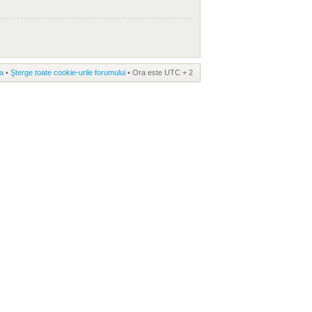
a
•
Şterge toate cookie-urile forumului
• Ora este UTC + 2