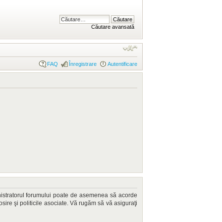
Căutare avansată
FAQ
Înregistrare
Autentificare
dministratorul forumului poate de asemenea să acorde
losire şi politicile asociate. Vă rugăm să vă asiguraţi