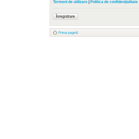
Termeni de utilizare
|
Politica de confidenţialitate
Înregistrare
Prima pagină