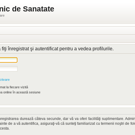
nic de Sanatate
ware
 înregistrat şi autentificat pentru a vedea profilurile.
ctivare
at la fiecare vizită
 online în această sesiune
. Înregistrarea durează câteva secunde, dar vă va oferi facilităţi suplimentare. A
nainte de a vă autentifica, asiguraţi-vă că sunteţi familiarizat cu termenii noştri de fo
acesta.