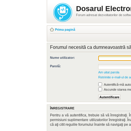
Dosarul Electro
Forum adresat dezvoltatorilor de soft
Prima pagină
Forumul necesită ca dumneavoastră să fiţi
Nume utilizator:
Parolă:
Am uitat parola
Retrimite e-mail-ul de a
Autentifică-mă autom
Ascunde starea mea
ÎNREGISTRARE
Pentru a vă autentifica, trebuie să vă înregistraţi
permisiuni suplimentare utilizatorilor înregistraţi. Î
că aţi citit regulile forumului înainte să navigaţi pe 