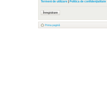
Termeni de utilizare
|
Politica de confidenţialitate
Înregistrare
Prima pagină