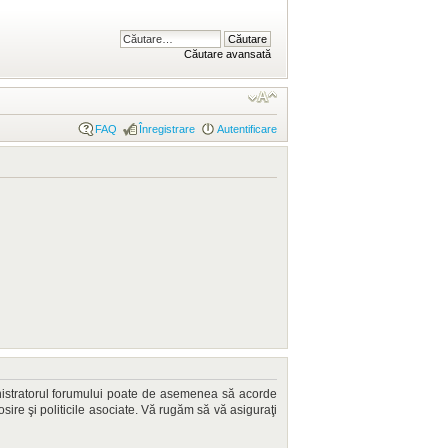
Căutare avansată
FAQ
Înregistrare
Autentificare
dministratorul forumului poate de asemenea să acorde
losire şi politicile asociate. Vă rugăm să vă asiguraţi