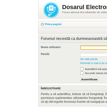
Dosarul Electro
Forum adresat dezvoltatorilor de soft
Prima pagină
Forumul necesită ca dumneavoastră să fiţ
Nume utilizator:
Parolă:
Am uitat parola
Retrimite e-mail-ul de a
Autentifică-mă autom
Ascunde starea mea
ÎNREGISTRARE
Pentru a vă autentifica, trebuie să vă înregistraţi
permisiuni suplimentare utilizatorilor înregistraţi. Î
că aţi citit regulile forumului înainte să navigaţi pe 