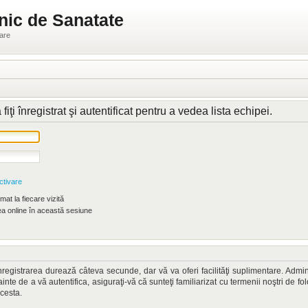
nic de Sanatate
ware
i înregistrat şi autentificat pentru a vedea lista echipei.
ctivare
at la fiecare vizită
 online în această sesiune
. Înregistrarea durează câteva secunde, dar vă va oferi facilităţi suplimentare. A
nainte de a vă autentifica, asiguraţi-vă că sunteţi familiarizat cu termenii noştri de fo
acesta.