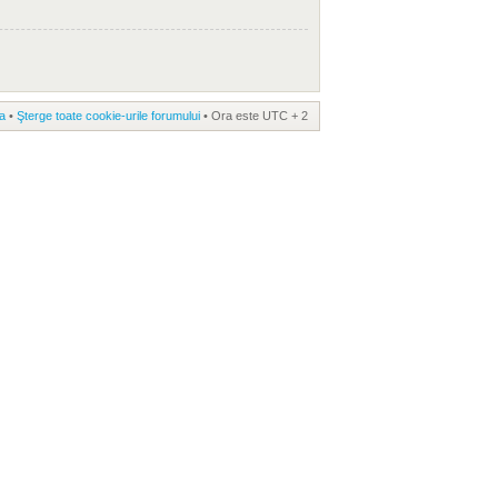
a
•
Şterge toate cookie-urile forumului
• Ora este UTC + 2