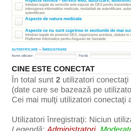
Aspecte tehnice - servicii web, autorizare, autentific
Intrebari legate de serviciile web expuse de DES pentru transmiter
interogarea informatiilor medicale, modalitati de autentificare, autor
autentificare.
Aspecte de natura medicala
Aspecte ce nu sunt cuprinse in sectiunile de mai su
Intrebari legate de proiectul DES, organizarea acestuia, statutul in 
Platformei Informatice pentru Asigurari de Sanatate.
AUTENTIFICARE
•
ÎNREGISTRARE
Nume utilizator:
Parolă:
CINE ESTE CONECTAT
În total sunt
2
utilizatori conectaţi :
(date care se bazează pe utilizator
Cei mai mulţi utilizatori conectaţi
Utilizatori înregistraţi: Niciun utili
Legendă:
Administratori
,
Moderato