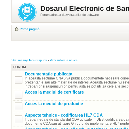
Dosarul Electronic de San
Forum adresat dezvoltatorilor de software
Prima pagină
Vezi mesaje fără răspuns
•
Vezi subiecte active
FORUM
Documentatie publicata
In aceasta sectiune CNAS va publica documentele necesare conect
prezentarile sau alte materiale de interes. Aceasta sectiune nu est
intrebarilor si raspunsurilor, pentru asta se pot utiliza celelalte secti
Acces la mediul de certificare
Acces la mediul de productie
Aspecte tehnice - codificarea HL7 CDA
Intrebari legate de standardul CDA utilizate in DES, codificarea dat
documente CDA sau utilizare Ghidului de implementare HL7 pent