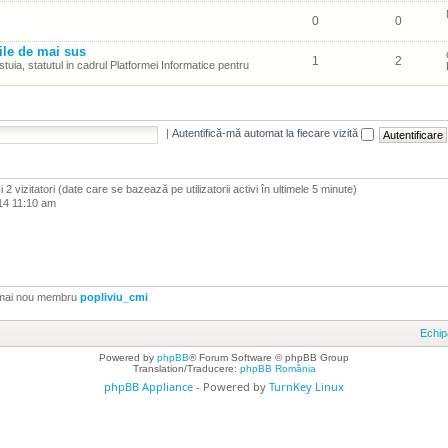
0
0
ile de mai sus
1
2
tuia, statutul in cadrul Platformei Informatice pentru
|
Autentifică-mă automat la fiecare vizită
i şi 2 vizitatori (date care se bazează pe utilizatorii activi în ultimele 5 minute)
14 11:10 am
 mai nou membru
popliviu_cmi
Echip
Powered by
phpBB
® Forum Software © phpBB Group
Translation/Traducere:
phpBB România
phpBB Appliance
- Powered by
TurnKey Linux