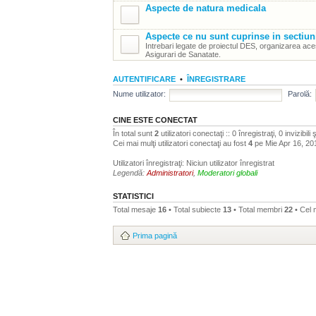
Aspecte de natura medicala
Aspecte ce nu sunt cuprinse in sectiun
Intrebari legate de proiectul DES, organizarea aces
Asigurari de Sanatate.
AUTENTIFICARE
•
ÎNREGISTRARE
Nume utilizator:
Parolă:
CINE ESTE CONECTAT
În total sunt
2
utilizatori conectaţi :: 0 înregistraţi, 0 invizibil
Cei mai mulţi utilizatori conectaţi au fost
4
pe Mie Apr 16, 20
Utilizatori înregistraţi: Niciun utilizator înregistrat
Legendă:
Administratori
,
Moderatori globali
STATISTICI
Total mesaje
16
• Total subiecte
13
• Total membri
22
• Cel
Prima pagină