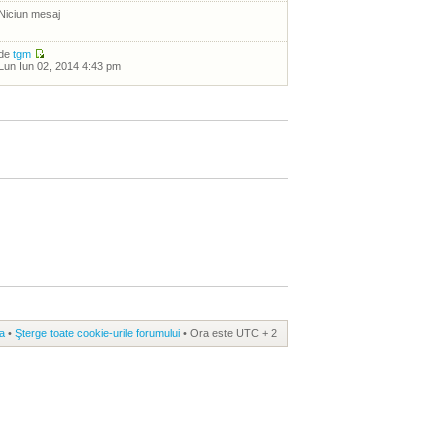
Niciun mesaj
de
tgm
Lun Iun 02, 2014 4:43 pm
a
•
Şterge toate cookie-urile forumului
• Ora este UTC + 2