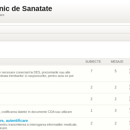
nic de Sanatate
ware
SUBIECTE
MESAJE
7
5
necesare conectarii la DES, prezentarile sau alte
inata intrebarilor si raspunsurilor, pentru asta se pot
2
2
2
2
1
3
S, codificarea datelor in documente CDA sau utilizare
re, autentificare
2
2
entru transmiterea si interogarea informatiilor medicale,
ficare.