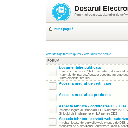
Dosarul Electro
Forum adresat dezvoltatorilor de soft
Prima pagină
Vezi mesaje fără răspuns
•
Vezi subiecte active
FORUM
Documentatie publicata
In aceasta sectiune CNAS va publica documentele 
materiale de interes. Aceasta sectiune nu este dest
utiliza celelalte sectiuni.
Acces la mediul de certificare
Acces la mediul de productie
Aspecte tehnice - codificarea HL7 CDA
Intrebari legate de standardul CDA utilizate in DE
Ghidului de implementare HL7 pentru DES
Aspecte tehnice - servicii web, autoriza
Intrebari legate de serviciile web expuse de DES p
modalitati de autentificare, autorizare si co-autenti