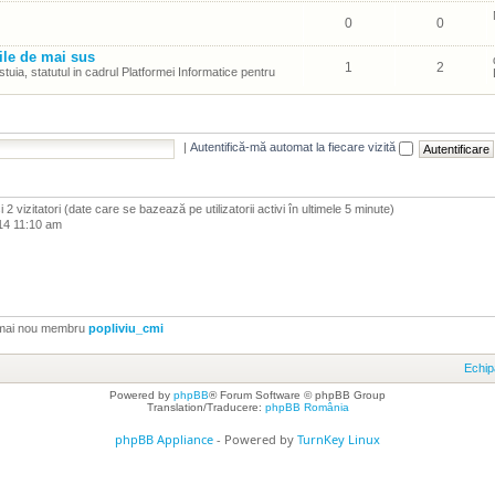
0
0
ile de mai sus
1
2
tuia, statutul in cadrul Platformei Informatice pentru
|
Autentifică-mă automat la fiecare vizită
i şi 2 vizitatori (date care se bazează pe utilizatorii activi în ultimele 5 minute)
14 11:10 am
 mai nou membru
popliviu_cmi
Echip
Powered by
phpBB
® Forum Software © phpBB Group
Translation/Traducere:
phpBB România
phpBB Appliance
- Powered by
TurnKey Linux