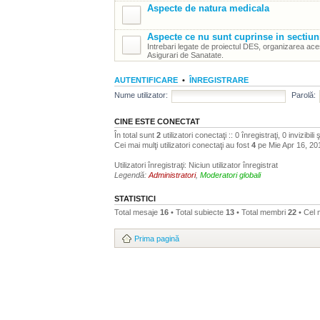
Aspecte de natura medicala
Aspecte ce nu sunt cuprinse in sectiun
Intrebari legate de proiectul DES, organizarea aces
Asigurari de Sanatate.
AUTENTIFICARE
•
ÎNREGISTRARE
Nume utilizator:
Parolă:
CINE ESTE CONECTAT
În total sunt
2
utilizatori conectaţi :: 0 înregistraţi, 0 invizibil
Cei mai mulţi utilizatori conectaţi au fost
4
pe Mie Apr 16, 20
Utilizatori înregistraţi: Niciun utilizator înregistrat
Legendă:
Administratori
,
Moderatori globali
STATISTICI
Total mesaje
16
• Total subiecte
13
• Total membri
22
• Cel
Prima pagină