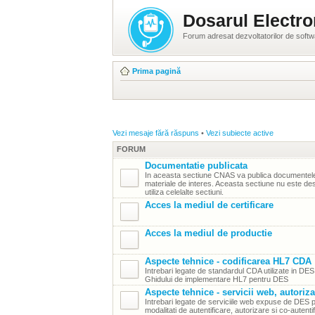
Dosarul Electro
Forum adresat dezvoltatorilor de soft
Prima pagină
Vezi mesaje fără răspuns
•
Vezi subiecte active
FORUM
Documentatie publicata
In aceasta sectiune CNAS va publica documentele 
materiale de interes. Aceasta sectiune nu este dest
utiliza celelalte sectiuni.
Acces la mediul de certificare
Acces la mediul de productie
Aspecte tehnice - codificarea HL7 CDA
Intrebari legate de standardul CDA utilizate in DE
Ghidului de implementare HL7 pentru DES
Aspecte tehnice - servicii web, autoriza
Intrebari legate de serviciile web expuse de DES p
modalitati de autentificare, autorizare si co-autenti