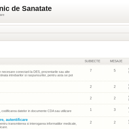
nic de Sanatate
ware
SUBIECTE
MESAJE
7
5
necesare conectarii la DES, prezentarile sau alte
inata intrebarilor si raspunsurilor, pentru asta se pot
2
2
2
2
1
3
S, codificarea datelor in documente CDA sau utilizare
re, autentificare
2
2
entru transmiterea si interogarea informatiilor medicale,
ficare.