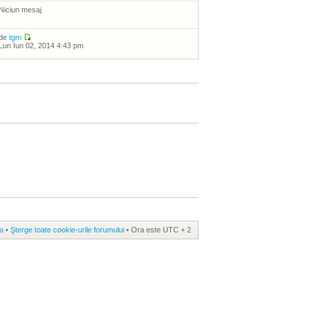
Niciun mesaj
de
tgm
Lun Iun 02, 2014 4:43 pm
a
•
Şterge toate cookie-urile forumului
• Ora este UTC + 2