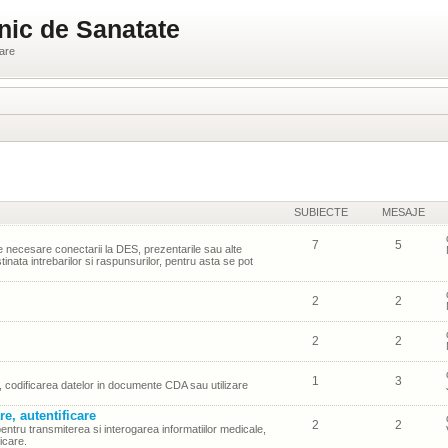
nic de Sanatate
ware
SUBIECTE
MESAJE
7
5
necesare conectarii la DES, prezentarile sau alte
inata intrebarilor si raspunsurilor, pentru asta se pot
2
2
2
2
1
3
S, codificarea datelor in documente CDA sau utilizare
re, autentificare
2
2
entru transmiterea si interogarea informatiilor medicale,
ficare.