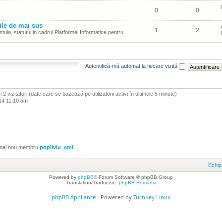
0
0
ile de mai sus
1
2
tuia, statutul in cadrul Platformei Informatice pentru
|
Autentifică-mă automat la fiecare vizită
i şi 2 vizitatori (date care se bazează pe utilizatorii activi în ultimele 5 minute)
14 11:10 am
 mai nou membru
popliviu_cmi
Echip
Powered by
phpBB
® Forum Software © phpBB Group
Translation/Traducere:
phpBB România
phpBB Appliance
- Powered by
TurnKey Linux