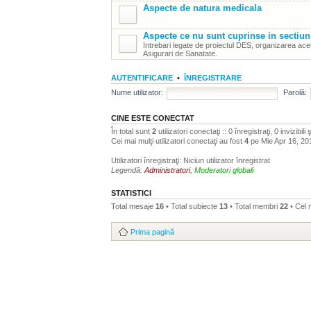
Aspecte de natura medicala
Aspecte ce nu sunt cuprinse in sectiun
Intrebari legate de proiectul DES, organizarea aces
Asigurari de Sanatate.
AUTENTIFICARE
•
ÎNREGISTRARE
Nume utilizator:
Parolă:
CINE ESTE CONECTAT
În total sunt
2
utilizatori conectaţi :: 0 înregistraţi, 0 invizibil
Cei mai mulţi utilizatori conectaţi au fost
4
pe Mie Apr 16, 20
Utilizatori înregistraţi: Niciun utilizator înregistrat
Legendă:
Administratori
,
Moderatori globali
STATISTICI
Total mesaje
16
• Total subiecte
13
• Total membri
22
• Cel
Prima pagină