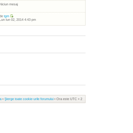
Niciun mesaj
de
tgm
Lun Iun 02, 2014 4:43 pm
a
•
Şterge toate cookie-urile forumului
• Ora este UTC + 2