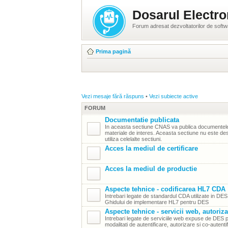
Dosarul Electro
Forum adresat dezvoltatorilor de soft
Prima pagină
Vezi mesaje fără răspuns
•
Vezi subiecte active
FORUM
Documentatie publicata
In aceasta sectiune CNAS va publica documentele 
materiale de interes. Aceasta sectiune nu este dest
utiliza celelalte sectiuni.
Acces la mediul de certificare
Acces la mediul de productie
Aspecte tehnice - codificarea HL7 CDA
Intrebari legate de standardul CDA utilizate in DE
Ghidului de implementare HL7 pentru DES
Aspecte tehnice - servicii web, autoriza
Intrebari legate de serviciile web expuse de DES p
modalitati de autentificare, autorizare si co-autenti