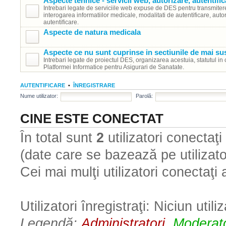
Aspecte tehnice - servicii web, autorizare, autentific
Intrebari legate de serviciile web expuse de DES pentru transmiter
interogarea informatiilor medicale, modalitati de autentificare, autor
autentificare.
Aspecte de natura medicala
Aspecte ce nu sunt cuprinse in sectiunile de mai su
Intrebari legate de proiectul DES, organizarea acestuia, statutul in 
Platformei Informatice pentru Asigurari de Sanatate.
AUTENTIFICARE
•
ÎNREGISTRARE
Nume utilizator:
Parolă:
CINE ESTE CONECTAT
În total sunt
2
utilizatori conectaţi :
(date care se bazează pe utilizator
Cei mai mulţi utilizatori conectaţi
Utilizatori înregistraţi: Niciun utili
Legendă:
Administratori
,
Moderato