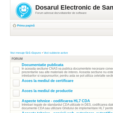
Dosarul Electronic de San
Forum adresat dezvoltatorilor de software
Prima pagină
Vezi mesaje fără răspuns
•
Vezi subiecte active
FORUM
Documentatie publicata
In aceasta sectiune CNAS va publica documentele necesare conect
prezentarile sau alte materiale de interes. Aceasta sectiune nu est
intrebarilor si raspunsurilor, pentru asta se pot utiliza celelalte secti
Acces la mediul de certificare
Acces la mediul de productie
Aspecte tehnice - codificarea HL7 CDA
Intrebari legate de standardul CDA utilizate in DES, codificarea dat
documente CDA sau utilizare Ghidului de implementare HL7 pent