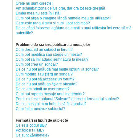
Orele nu sunt corecte!
Am schimbat zona de fus orar, dar ora tot este greşită!
Limba mea nu este în listă!
Cum pot afişa o imagine lângă numele meu de utilizator?
Care este rangul meu şi cum il pot schimba?
De ce când folosesc legătura de email a unui utilizator îmi cere să mă
autentific?
Probleme de scriere/publicare a mesajelor
Cum deschid un subiect în forum?
Cum pot modifica sau şterge un mesaj?
Cum pot să îmi adaug semnătură la mesaj?
Cum pot crea un sondaj?
De ce nu pot adăuga mai multe opţiuni la sondaj?
Cum modific sau şterg un sondaj?
De ce nu pot să accesez un forum?
De ce nu pot adăuga fişiere ataşate?
De ce am primit un avertisment?
Cum pot raporta mesaje unui moderator?
Pentru ce este butonul "Salvare" la deschiderea unui subiect?
De ce mesajul meu trebuie să fie aprobat?
Cum îmi promovez subiectul?
Formatări şi tipuri de subiecte
Ce este codul BB?
Pot folosi HTML?
Ce sunt Zâmbetele?