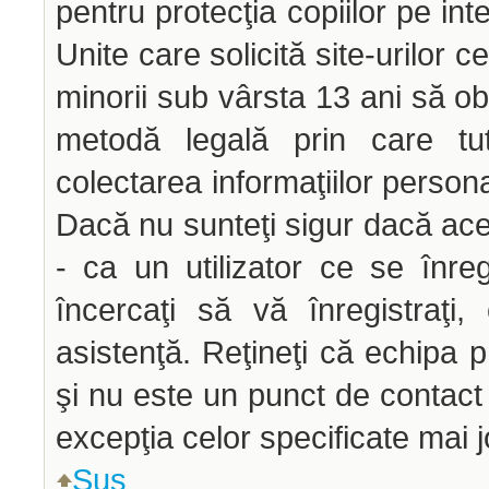
pentru protecţia copiilor pe int
Unite care solicită site-urilor c
minorii sub vârsta 13 ani să obţ
metodă legală prin care tut
colectarea informaţiilor person
Dacă nu sunteţi sigur dacă ace
- ca un utilizator ce se înre
încercaţi să vă înregistraţi,
asistenţă. Reţineţi că echipa p
şi nu este un punct de contact p
excepţia celor specificate mai j
Sus