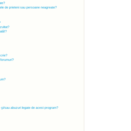
ate?
 mele de prieteni sau persoane neagreate?
?
zultat?
ală!?
scrie?
 forumuri?
rum?
e şi/sau abuzuri legate de acest program?