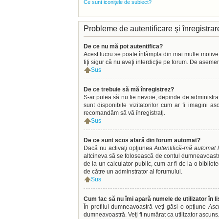
Ce sunt iconiţele de subiect?
Probleme de autentificare şi înregistrar
De ce nu mă pot autentifica?
Acest lucru se poate întâmpla din mai multe motive. Î
fiţi sigur că nu aveţi interdicţie pe forum. De aseme
Sus
De ce trebuie să mă înregistrez?
S-ar putea să nu fie nevoie, depinde de administrat
sunt disponibile vizitatorilor cum ar fi imagini a
recomandăm să vă înregistraţi.
Sus
De ce sunt scos afară din forum automat?
Dacă nu activaţi opţiunea
Autentifică-mă automat l
altcineva să se folosească de contul dumneavoastră.
de la un calculator public, cum ar fi de la o biblio
de către un adminstrator al forumului.
Sus
Cum fac să nu îmi apară numele de utilizator în lis
În profilul dumneavoastră veţi găsi o opţiune
Asc
dumneavoastră. Veţi fi numărat ca utilizator ascuns