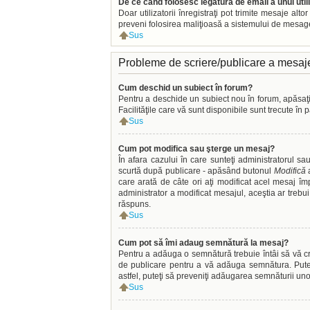
De ce când folosesc legătura de email a unui util
Doar utilizatorii înregistraţi pot trimite mesaje alt
preveni folosirea maliţioasă a sistemului de mesager
Sus
Probleme de scriere/publicare a mesaj
Cum deschid un subiect în forum?
Pentru a deschide un subiect nou în forum, apăsaţi p
Facilităţile care vă sunt disponibile sunt trecute în
Sus
Cum pot modifica sau şterge un mesaj?
În afara cazului în care sunteţi administratorul s
scurtă după publicare - apăsând butonul
Modifică
a
care arată de câte ori aţi modificat acel mesaj 
administrator a modificat mesajul, aceştia ar trebu
răspuns.
Sus
Cum pot să îmi adaug semnătură la mesaj?
Pentru a adăuga o semnătură trebuie întâi să vă cre
de publicare pentru a vă adăuga semnătura. Pute
astfel, puteţi să preveniţi adăugarea semnăturii un
Sus