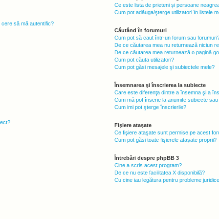
Ce este lista de prieteni şi persoane neagre
Cum pot adăuga/şterge utilizatori în listele
i cere să mă autentific?
Căutând în forumuri
Cum pot să caut într-un forum sau forumuri
De ce căutarea mea nu returnează niciun re
De ce căutarea mea returnează o pagină go
Cum pot căuta utilizatori?
Cum pot găsi mesajele şi subiectele mele?
Însemnarea şi înscrierea la subiecte
Care este diferenţa dintre a însemna şi a în
Cum mă pot înscrie la anumite subiecte sau
Cum imi pot şterge înscrierile?
iect?
Fişiere ataşate
Ce fişiere ataşate sunt permise pe acest fo
Cum pot găsi toate fişierele ataşate proprii?
Întrebări despre phpBB 3
Cine a scris acest program?
De ce nu este facilitatea X disponibilă?
Cu cine iau legătura pentru probleme juridic