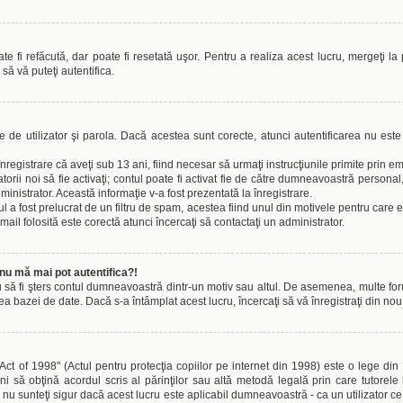
 fi refăcută, dar poate fi resetată uşor. Pentru a realiza acest lucru, mergeţi la 
i să vă puteţi autentifica.
le de utilizator şi parola. Dacă acestea sunt corecte, atunci autentificarea nu este
înregistrare că aveţi sub 13 ani, fiind necesar să urmaţi instrucţiunile primite prin em
izatorii noi să fie activaţi; contul poate fi activat fie de către dumneavoastră persona
dministrator. Această informaţie v-a fost prezentată la înregistrare.
l a fost prelucrat de un filtru de spam, acestea fiind unul din motivele pentru care 
l folosită este corectă atunci încercaţi să contactaţi un administrator.
nu mă mai pot autentifica?!
u să fi şters contul dumneavoastră dintr-un motiv sau altul. De asemenea, multe forumu
azei de date. Dacă s-a întâmplat acest lucru, încercaţi să vă înregistraţi din nou şi
 of 1998" (Actul pentru protecţia copiilor pe internet din 1998) este o lege din St
i să obţină acordul scris al părinţilor sau altă metodă legală prin care tutorele 
u sunteţi sigur dacă acest lucru este aplicabil dumneavoastră - ca un utilizator ce 