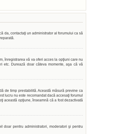
acă da, contactaţi un administrator al forumului ca să
 reparată.
, înregistrarea vă va oferi acces la opţiuni care nu
grupuri etc. Durează doar câteva momente, aşa că vă
oadă de timp prestabilită. Această măsură previne ca
Acest lucru nu este recomandat dacă accesaţi forumul
edeţi această opţiune, înseamnă că a fost dezactivată
ibil doar pentru administratori, moderatori şi pentru