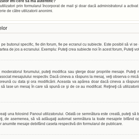
izator îmi cere să mă autentific?
or utilizatori prin formularul încorporat de mail şi doar dacă administratorul a activa
ie de către utilizatorii anonimi.
elor
e butonul specific, fie din forum, fie pe ecranul cu subiecte. Este posibil să vi se 
 partea de jos a ecranului. Exemplu: Puteţi crea subiecte noi în acest forum, Puteţi vo
au moderatorul forumului, puteţi modifica sau şterge doar propriile mesaje. Puteţ
sociat mesajulului respectiv. Dacă cineva a răspuns la mesaj, veţi observa o mică 
împreună cu data şi ora modificării. Aceasta va apărea doar dacă cineva a răspu
i să lase un mesaj în care să spună ce şi de ce au modificat. Reţineţi că utilizato
aţi una folosind Panoul utilizatorului. Odată ce semnătura este creată, puteţi să b
ţi, de asemenea, să vă adăugaţi automat semnătura la toate mesajele bifând opţ
or anumite mesaje debifând caseta respectivă din formularul de publicare.