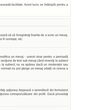
t această facilitate. Acest lucru se întâmplă pentru a
ceară să vă înregistraţi înainte de a scrie un mesaj.
ta în sondaje, etc.
i modifica un mesaj - uneori doar pentru o perioadă
secţiune de text sub mesaj când reveniţi la subiect
ns la subiect; nu va apărea dacă un moderator sau
rii normali nu pot şterge un mesaj odată ce cineva a
ifaţi opţiunea
Ataşează o semnătură
din formularul
iunea corespunzătoare din profil. Dacă procedaţi