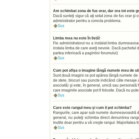
Am schimbat zona de fus orar, dar ora tot este gr
Dacă sunteţi sigur că aţi setat zona de fus orar şi 
administrator pentru a corecta problema.
Sus
Limba mea nu este în listă!
Fie administratorul nu a instalat limba dumneavoas
instala limba de care aveţi nevoie. Dacă pachetul de 
partea inferioară a paginilor forumului)
Sus
Cum pot afişa o imagine lângă numele meu de uti
Sunt două imagini ce pot apărea lângă numele de ut
de stele, blocuri sau puncte indicând câte mesaje 
asociată) şi este, în general, unică sau personală f
care imaginile asociate pot fi folosite. Dacă nu pute
Sus
Care este rangul meu şi cum il pot schimba?
Rangurile, care apar sub numele dumneavoastră de uti
general, nu puteţi schimba direct denumirea rangu
inutile doar pentru a vă creşte rangul. Majoritatea 
Sus