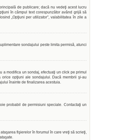
incipală de publicare; dacă nu vedeţi acest lucru
opţiuni în câmpul text corespunzător având grijă să
sind „Opţiuni per utilizator”, valabilitatea în zile a
 suplimentare sondajului peste limita permisă, atunci
u a modifica un sondaj, efectuaţi un click pe primul
a orice opţiuni ale sondajului. Dacă membrii şi-au
jului înainte de finalizarea acestuia.
evoie probabil de permisiuni speciale. Contactaţi un
aşarea fişierelor în forumul în care vreţi să scrieţi,
ataşate.