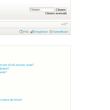
Căutare avansată
FAQ
Înregistrare
Autentificare
i cum pot să mă asociez unuia?
izatori?
ferite?
 cineva din forum!