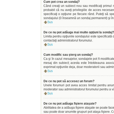
Cum pot crea un sondaj?
Când creaţi un subiect nou sau modificaţi primul m
probabil că nu aveţi privilegiile de acces necesar
specificaţi o opţiune pe fiecare rând. Puteţi să spec
sondajului (0 înseamnă un sondaj permanent) şi în c
Sus
De ce nu pot adăuga mai multe opţiuni la sondaj?
Limita pentru opţiunile sondajului este specificată 
contactaţi administratorul forumului.
Sus
Cum modific sau şterg un sondaj?
Ca şi în cazul mesajelor, sondajele pot fi modifica
mesaj din subiect; acesta este întotdeauna asocia
exprimat opţiunile deja, doar moderatorii sau admini
Sus
De ce nu pot să accesez un forum?
Unele forumuri pot avea acces limitat pentru anumiţ
moderator sau administratorul forumului pentru a v
Sus
De ce nu pot adăuga fişiere ataşate?
Abilitatea de a adăuga fişiere ataşate se poate face 
sau poate doar anumite grupuri pot ataşa fişiere. Co