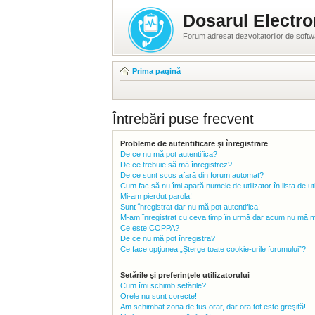
Dosarul Electro
Forum adresat dezvoltatorilor de soft
Prima pagină
Întrebări puse frecvent
Probleme de autentificare şi înregistrare
De ce nu mă pot autentifica?
De ce trebuie să mă înregistrez?
De ce sunt scos afară din forum automat?
Cum fac să nu îmi apară numele de utilizator în lista de uti
Mi-am pierdut parola!
Sunt înregistrat dar nu mă pot autentifica!
M-am înregistrat cu ceva timp în urmă dar acum nu mă mai
Ce este COPPA?
De ce nu mă pot înregistra?
Ce face opţiunea „Şterge toate cookie-urile forumului”?
Setările şi preferinţele utilizatorului
Cum îmi schimb setările?
Orele nu sunt corecte!
Am schimbat zona de fus orar, dar ora tot este greşită!