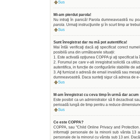
Sus
Mi-am pierdut parola!
Nu intraţi în panică! Parola dumneavoastră nu poate
parola
. Urmaţi instrucţiunile şi în scurt timp ar trebu
Sus
Sunt înregistrat dar nu mă pot autentifica!
Mai întâi verificaţi dacă aţi specificat corect nume
posibilă una din următoarele situații:
1. Este activată opţiunea COPPA şi aţi specificat la 
2. Forumul pe care v-ati inregistrat solicită ca util
autentifica, in funcție de configurările stabilite de a
3. Aţi furnizat o adresă de email invalidă sau mesaju
dumneavoastră. Daca sunteţi sigur că adresa de e-mai
Sus
M-am înregistrat cu ceva timp în urmă dar acum 
Este posibil ca un administrator să fi dezactivat sa
perioadă lungă de timp pentru a reduce dimensiunea b
Sus
Ce este COPPA?
COPPA, sau "Child Online Privacy and Protection Act
informaţii personale de la minorii sub vârsta 13 an
personale de la minorul cu vârsta sub 13 ani. Dacă n