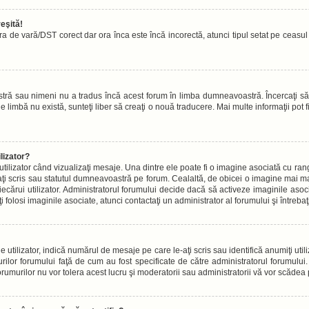
eşită!
ora de vară/DST corect dar ora înca este încă incorectă, atunci tipul setat pe ceasu
tră sau nimeni nu a tradus încă acest forum în limba dumneavoastră. Încercaţi să-
limbă nu există, sunteţi liber să creaţi o nouă traducere. Mai multe informaţii pot fi 
lizator?
ilizator când vizualizaţi mesaje. Una dintre ele poate fi o imagine asociată cu r
aţi scris sau statutul dumneavoastră pe forum. Cealaltă, de obicei o imagine mai
iecărui utilizator. Administratorul forumului decide dacă să activeze imaginile asoc
ţi folosi imaginile asociate, atunci contactaţi un administrator al forumului şi întreb
lizator, indică numărul de mesaje pe care le-aţi scris sau identifică anumiţi utiliz
rilor forumului faţă de cum au fost specificate de către administratorul forumulu
forumurilor nu vor tolera acest lucru şi moderatorii sau administratorii vă vor scăde