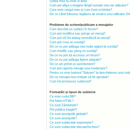
Limba mea nu este în listă!
Cum pot afişa o imagine lângă numele meu de utilizator?
Care este rangul meu şi cum il pot schimba?
De ce când folosesc legătura de email a unui utilizator îm
Probleme de scriere/publicare a mesajelor
Cum deschid un subiect în forum?
Cum pot modifica sau şterge un mesaj?
Cum pot să îmi adaug semnătură la mesaj?
Cum pot crea un sondaj?
De ce nu pot adăuga mai multe opţiuni la sondaj?
Cum modific sau şterg un sondaj?
De ce nu pot să accesez un forum?
De ce nu pot adăuga fişiere ataşate?
De ce am primit un avertisment?
Cum pot raporta mesaje unui moderator?
Pentru ce este butonul "Salvare" la deschiderea unui sub
De ce mesajul meu trebuie să fie aprobat?
Cum îmi promovez subiectul?
Formatări şi tipuri de subiecte
Ce este codul BB?
Pot folosi HTML?
Ce sunt Zâmbetele?
Pot publica imagini?
Ce sunt anunţurile globale?
Ce sunt anunţurile?
Ce sunt subiectele importante?
Ce sunt subiectele blocate/închise?