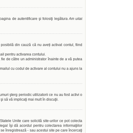
pagina de autentificare şi folosiţi legătura
Am uitat
 posibilă din cauză că nu aveți activat contul, fiind
ail pentru activarea contului.
l, fie de către un administrator înainte de a vă putea
emailul cu codul de activare al contului nu a ajuns la
ri şterg periodic utilizatorii ce nu au fost activi o
 să vă implicaţi mai mult în discuţii.
atele Unite care solicită site-urilor ce pot colecta
legal îşi dă acordul pentru colectarea informaţiilor
se înregistrează - sau acestui site pe care încercaţi