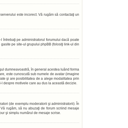
l serverului este incorect. Vă rugăm să contactaţi un
l întrebaţi pe administratorul forumului dacă poate
gasite pe site-ul grupului phpBB (folosiţi link-ul din
angul dumneavoastră, în general acestea luând forma
 mare, este cunoscută sub numele de avatar (imagine
iate şi are posibilitatea de a alege modalitatea prin
aţi-l despre motivele care au dus la această decizie.
atori (de exemplu moderatorii şi administratorii). În
i. Vă rugăm, să nu abuzaţi de forum scriind mesaje
a pur şi simplu numărul de mesaje scrise.