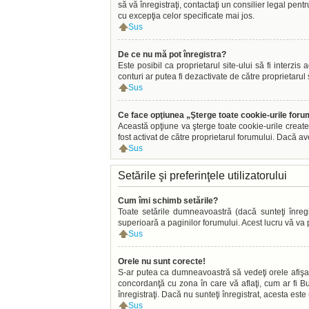
să vă înregistraţi, contactaţi un consilier legal pen
cu excepţia celor specificate mai jos.
Sus
De ce nu mă pot înregistra?
Este posibil ca proprietarul site-ului să fi interzi
conturi ar putea fi dezactivate de către proprietarul 
Sus
Ce face opţiunea „Şterge toate cookie-urile foru
Această opţiune va şterge toate cookie-urile create
fost activat de către proprietarul forumului. Dacă a
Sus
Setările şi preferinţele utilizatorului
Cum îmi schimb setările?
Toate setările dumneavoastră (dacă sunteţi înregis
superioară a paginilor forumului. Acest lucru vă va p
Sus
Orele nu sunt corecte!
S-ar putea ca dumneavoastră să vedeţi orele afişate 
concordanţă cu zona în care vă aflaţi, cum ar fi Buc
înregistraţi. Dacă nu sunteţi înregistrat, acesta est
Sus