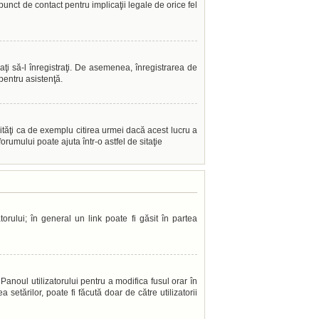
punct de contact pentru implicaţii legale de orice fel
caţi să-l înregistraţi. De asemenea, înregistrarea de
 pentru asistenţă.
ităţi ca de exemplu citirea urmei dacă acest lucru a
rumului poate ajuta într-o astfel de sitaţie
orului; în general un link poate fi găsit în partea
Panoul utilizatorului pentru a modifica fusul orar în
setărilor, poate fi făcută doar de către utilizatorii