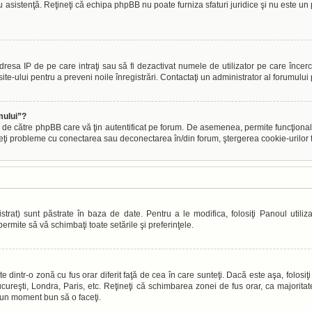
tru asistenţă. Reţineţi că echipa phpBB nu poate furniza sfaturi juridice şi nu este un 
s adresa IP de pe care intraţi sau să fi dezactivat numele de utilizator pe care încer
site-ului pentru a preveni noile înregistrări. Contactaţi un administrator al forumului
mului”?
 de către phpBB care vă ţin autentificat pe forum. De asemenea, permite funcţional
veţi probleme cu conectarea sau deconectarea în/din forum, ştergerea cookie-urilor fo
trat) sunt păstrate în baza de date. Pentru a le modifica, folosiţi Panoul utilizat
ermite să vă schimbaţi toate setările şi preferinţele.
dintr-o zonă cu fus orar diferit faţă de cea în care sunteţi. Dacă este aşa, folosiţi 
ureşti, Londra, Paris, etc. Reţineţi că schimbarea zonei de fus orar, ca majoritatea 
e un moment bun să o faceţi.