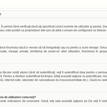
e
n primul rând verificaţi dacă aţi specificat corect numele de utilizator şi parola. D
nea, este posibil ca proprietarul site-ului să aibă o eroare de configurare ce trebuie
orul forumului dacă e nevoie să vă înregistraţi sau nu pentru a scrie mesaje. Oricum
sociate, mesaje private, trimiterea de email-uri altor utilizatori, înscrierea în 
a fiecare vizită
atunci când vă autentificaţi, veţi fi autentificat doar pentru o peri
 Pentru a rămâne autentificat tot timpul, bifaţi această opţiune la autentificare. 
tecă, internet cafe, laborator de calculatoare (la liceu/universitate etc.). Dacă nu v
ta de utilizatori conectaţi?
unde indicatorul de conectare
. Dacă veţi seta această opţiune pe
Da
veţi fi viz
.