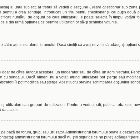
esaj al unui subiect, ar trebui să vedeţi o secţiune
Creare chestionar
sub zona pr
e pentru a crea sondaje. Introduceţi un titlu pentru chestionar şi cel puţin două 
ificaţi numărul de opţiuni pe care utilizatorul le poate selecta în timpul votării folo
ele din urmă opţiunea ce permite utilizatorilor să-şi schimbe voturile.
de către administratorul forumului. Dacă simţiţi că aveţi nevoie să adăugaţi opţiuni
te doar de către autorul acestora, un moderator sau de către un administrator. Pentr
t cu sondajul. Dacă nimeni nu a votat, atunci utilizatorii pot şterge sau modific
stratorii îl pot modifica sau şterge. Acest lucru previne schimbarea opţiunilor sonda
i utilizatori sau grupuri de utilizatori. Pentru a vedea, citi, publica, etc. este n
ă da acces.
pe bază de forum, grup, sau utilizator. Administratorul forumului poate a dezactivat at
ntactaţi administratorul forumului dacă nu ştiţi sigur de ce nu puteţi adăuga fişiere 