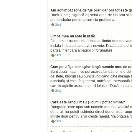
Am schimbat zona de fus orar, dar ora tot este gr
Dacă sunteţi sigur că aţi setat zona de fus orar şi 
administrator pentru a corecta problema.
Sus
Limba mea nu este în listă!
Fie administratorul nu a instalat limba dumneavoas
instala limba de care aveţi nevoie. Dacă pachetul de 
partea inferioară a paginilor forumului)
Sus
Cum pot afişa o imagine lângă numele meu de uti
Sunt două imagini ce pot apărea lângă numele de ut
de stele, blocuri sau puncte indicând câte mesaje 
asociată) şi este, în general, unică sau personală f
care imaginile asociate pot fi folosite. Dacă nu pute
Sus
Care este rangul meu şi cum il pot schimba?
Rangurile, care apar sub numele dumneavoastră de uti
general, nu puteţi schimba direct denumirea rangu
inutile doar pentru a vă creşte rangul. Majoritatea 
Sus