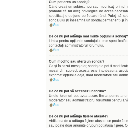
Cum pot crea un sondaj?
Când creaţi un subiect nou sau modificaţi primul m
probabil că nu aveţi privilegiile de acces necesar
specificaţi o opţiune pe fiecare rând. Puteţi să spec
sondajului (0 înseamnă un sondaj permanent) şi în c
Sus
De ce nu pot adăuga mai multe opţiuni la sondaj?
Limita pentru opţiunile sondajului este specificată 
contactaţi administratorul forumului.
Sus
Cum modific sau şterg un sondaj?
Ca şi în cazul mesajelor, sondajele pot fi modifica
mesaj din subiect; acesta este întotdeauna asocia
exprimat opţiunile deja, doar moderatorii sau admini
Sus
De ce nu pot să accesez un forum?
Unele forumuri pot avea acces limitat pentru anumiţ
moderator sau administratorul forumului pentru a v
Sus
De ce nu pot adăuga fişiere ataşate?
Abilitatea de a adăuga fişiere ataşate se poate face 
sau poate doar anumite grupuri pot ataşa fişiere. Co