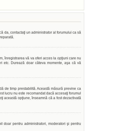
acă da, contactaţi un administrator al forumului ca să
 reparată.
, înregistrarea vă va oferi acces la opţiuni care nu
grupuri etc. Durează doar câteva momente, aşa că vă
oadă de timp prestabilită. Această măsură previne ca
Acest lucru nu este recomandat dacă accesaţi forumul
edeţi această opţiune, înseamnă că a fost dezactivată
ibil doar pentru administratori, moderatori şi pentru