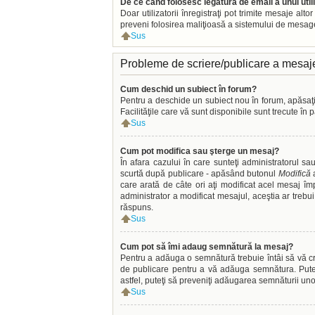
De ce când folosesc legătura de email a unui util
Doar utilizatorii înregistraţi pot trimite mesaje alt
preveni folosirea maliţioasă a sistemului de mesager
Sus
Probleme de scriere/publicare a mesaj
Cum deschid un subiect în forum?
Pentru a deschide un subiect nou în forum, apăsaţi p
Facilităţile care vă sunt disponibile sunt trecute în
Sus
Cum pot modifica sau şterge un mesaj?
În afara cazului în care sunteţi administratorul s
scurtă după publicare - apăsând butonul
Modifică
a
care arată de câte ori aţi modificat acel mesaj 
administrator a modificat mesajul, aceştia ar trebu
răspuns.
Sus
Cum pot să îmi adaug semnătură la mesaj?
Pentru a adăuga o semnătură trebuie întâi să vă cre
de publicare pentru a vă adăuga semnătura. Pute
astfel, puteţi să preveniţi adăugarea semnăturii un
Sus