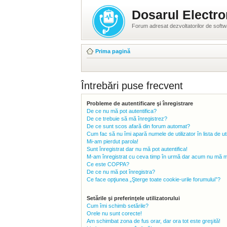
Dosarul Electro
Forum adresat dezvoltatorilor de soft
Prima pagină
Întrebări puse frecvent
Probleme de autentificare şi înregistrare
De ce nu mă pot autentifica?
De ce trebuie să mă înregistrez?
De ce sunt scos afară din forum automat?
Cum fac să nu îmi apară numele de utilizator în lista de uti
Mi-am pierdut parola!
Sunt înregistrat dar nu mă pot autentifica!
M-am înregistrat cu ceva timp în urmă dar acum nu mă mai
Ce este COPPA?
De ce nu mă pot înregistra?
Ce face opţiunea „Şterge toate cookie-urile forumului”?
Setările şi preferinţele utilizatorului
Cum îmi schimb setările?
Orele nu sunt corecte!
Am schimbat zona de fus orar, dar ora tot este greşită!