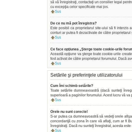
să vă înregistraţi, contactaţi un consilier legal pen
cu excepţia celor specificate mai jos.
Sus
De ce nu mă pot înregistra?
Este posibil ca proprietarul site-ului să fi interzi
conturi ar putea fi dezactivate de către proprietarul 
Sus
Ce face opţiunea „Şterge toate cookie-urile foru
Această opţiune va şterge toate cookie-urile create
fost activat de către proprietarul forumului. Dacă a
Sus
Setările şi preferinţele utilizatorului
Cum îmi schimb setările?
Toate setările dumneavoastră (dacă sunteţi înregis
superioară a paginilor forumului. Acest lucru vă va p
Sus
Orele nu sunt corecte!
S-ar putea ca dumneavoastră să vedeţi orele afişate 
concordanţă cu zona în care vă aflaţi, cum ar fi Buc
înregistraţi. Dacă nu sunteţi înregistrat, acesta est
Sus