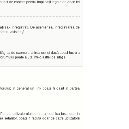
punct de contact pentru implicaţii legale de orice fel
caţi să-l înregistraţi. De asemenea, înregistrarea de
 pentru asistenţă.
ităţi ca de exemplu citirea urmei dacă acest lucru a
rumului poate ajuta într-o astfel de sitaţie
orului; în general un link poate fi găsit în partea
Panoul utilizatorului pentru a modifica fusul orar în
setărilor, poate fi făcută doar de către utilizatorii