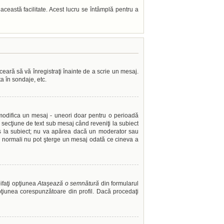
t această facilitate. Acest lucru se întâmplă pentru a
ceară să vă înregistraţi înainte de a scrie un mesaj.
ta în sondaje, etc.
i modifica un mesaj - uneori doar pentru o perioadă
secţiune de text sub mesaj când reveniţi la subiect
ns la subiect; nu va apărea dacă un moderator sau
rii normali nu pot şterge un mesaj odată ce cineva a
ifaţi opţiunea
Ataşează o semnătură
din formularul
iunea corespunzătoare din profil. Dacă procedaţi