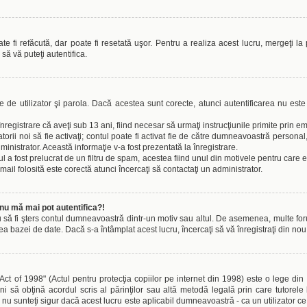
 fi refăcută, dar poate fi resetată uşor. Pentru a realiza acest lucru, mergeţi la 
i să vă puteţi autentifica.
le de utilizator şi parola. Dacă acestea sunt corecte, atunci autentificarea nu este
înregistrare că aveţi sub 13 ani, fiind necesar să urmaţi instrucţiunile primite prin em
izatorii noi să fie activaţi; contul poate fi activat fie de către dumneavoastră persona
dministrator. Această informaţie v-a fost prezentată la înregistrare.
l a fost prelucrat de un filtru de spam, acestea fiind unul din motivele pentru care 
l folosită este corectă atunci încercaţi să contactaţi un administrator.
nu mă mai pot autentifica?!
u să fi şters contul dumneavoastră dintr-un motiv sau altul. De asemenea, multe forumu
azei de date. Dacă s-a întâmplat acest lucru, încercaţi să vă înregistraţi din nou şi
 of 1998" (Actul pentru protecţia copiilor pe internet din 1998) este o lege din St
i să obţină acordul scris al părinţilor sau altă metodă legală prin care tutorele 
u sunteţi sigur dacă acest lucru este aplicabil dumneavoastră - ca un utilizator ce 