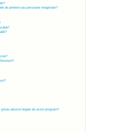
ate?
 mele de prieteni sau persoane neagreate?
?
zultat?
ală!?
scrie?
 forumuri?
rum?
e şi/sau abuzuri legate de acest program?