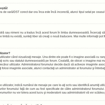
eşită!
ora de vară/DST corect dar ora înca este încă incorectă, atunci tipul setat pe ceasu
tră sau nimeni nu a tradus încă acest forum în limba dumneavoastră. Încercaţi să-
limbă nu există, sunteţi liber să creaţi o nouă traducere. Mai multe informaţii pot fi 
lizator?
ilizator când vizualizaţi mesaje. Una dintre ele poate fi o imagine asociată cu r
aţi scris sau statutul dumneavoastră pe forum. Cealaltă, de obicei o imagine mai
iecărui utilizator. Administratorul forumului decide dacă să activeze imaginile asoc
ţi folosi imaginile asociate, atunci contactaţi un administrator al forumului şi întreb
lizator, indică numărul de mesaje pe care le-aţi scris sau identifică anumiţi utiliz
rilor forumului faţă de cum au fost specificate de către administratorul forumulu
forumurilor nu vor tolera acest lucru şi moderatorii sau administratorii vă vor scăde