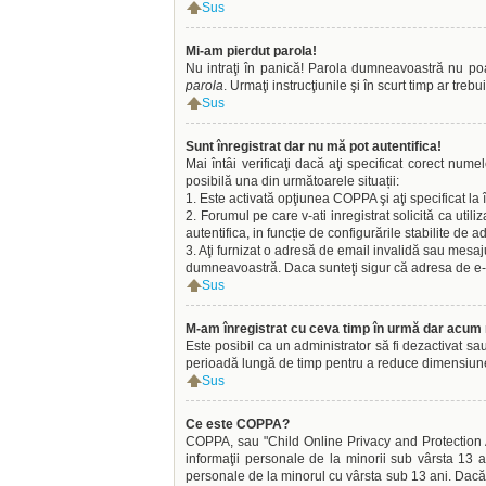
Sus
Mi-am pierdut parola!
Nu intraţi în panică! Parola dumneavoastră nu poate
parola
. Urmaţi instrucţiunile şi în scurt timp ar trebu
Sus
Sunt înregistrat dar nu mă pot autentifica!
Mai întâi verificaţi dacă aţi specificat corect nume
posibilă una din următoarele situații:
1. Este activată opţiunea COPPA şi aţi specificat la 
2. Forumul pe care v-ati inregistrat solicită ca util
autentifica, in funcție de configurările stabilite de a
3. Aţi furnizat o adresă de email invalidă sau mesaju
dumneavoastră. Daca sunteţi sigur că adresa de e-mai
Sus
M-am înregistrat cu ceva timp în urmă dar acum 
Este posibil ca un administrator să fi dezactivat sa
perioadă lungă de timp pentru a reduce dimensiunea b
Sus
Ce este COPPA?
COPPA, sau "Child Online Privacy and Protection Act
informaţii personale de la minorii sub vârsta 13 an
personale de la minorul cu vârsta sub 13 ani. Dacă n