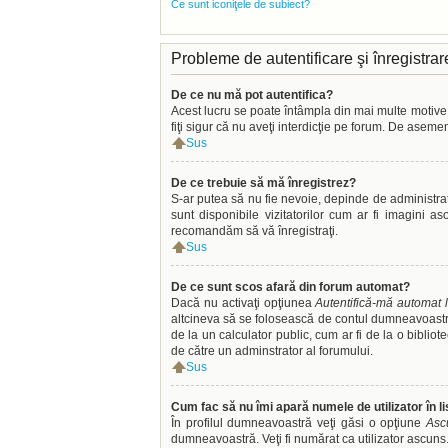
Ce sunt iconiţele de subiect?
Probleme de autentificare şi înregistrar
De ce nu mă pot autentifica?
Acest lucru se poate întâmpla din mai multe motive. Î
fiţi sigur că nu aveţi interdicţie pe forum. De aseme
Sus
De ce trebuie să mă înregistrez?
S-ar putea să nu fie nevoie, depinde de administrat
sunt disponibile vizitatorilor cum ar fi imagini a
recomandăm să vă înregistraţi.
Sus
De ce sunt scos afară din forum automat?
Dacă nu activaţi opţiunea
Autentifică-mă automat l
altcineva să se folosească de contul dumneavoastră.
de la un calculator public, cum ar fi de la o biblio
de către un adminstrator al forumului.
Sus
Cum fac să nu îmi apară numele de utilizator în lis
În profilul dumneavoastră veţi găsi o opţiune
Asc
dumneavoastră. Veţi fi numărat ca utilizator ascuns