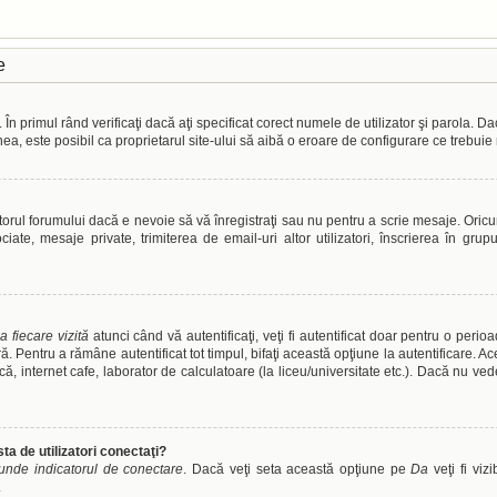
e
n primul rând verificaţi dacă aţi specificat corect numele de utilizator şi parola. D
nea, este posibil ca proprietarul site-ului să aibă o eroare de configurare ce trebuie
orul forumului dacă e nevoie să vă înregistraţi sau nu pentru a scrie mesaje. Oricum
sociate, mesaje private, trimiterea de email-uri altor utilizatori, înscrierea în 
a fiecare vizită
atunci când vă autentificaţi, veţi fi autentificat doar pentru o peri
 Pentru a rămâne autentificat tot timpul, bifaţi această opţiune la autentificare. 
tecă, internet cafe, laborator de calculatoare (la liceu/universitate etc.). Dacă nu v
ta de utilizatori conectaţi?
unde indicatorul de conectare
. Dacă veţi seta această opţiune pe
Da
veţi fi viz
.