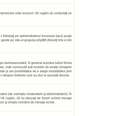
l serverului este incorect. Vă rugăm să contactaţi un
l întrebaţi pe administratorul forumului dacă poate
gasite pe site-ul grupului phpBB (folosiţi link-ul din
angul dumneavoastră, în general acestea luând forma
 mare, este cunoscută sub numele de avatar (imagine
iate şi are posibilitatea de a alege modalitatea prin
aţi-l despre motivele care au dus la această decizie.
atori (de exemplu moderatorii şi administratorii). În
i. Vă rugăm, să nu abuzaţi de forum scriind mesaje
a pur şi simplu numărul de mesaje scrise.