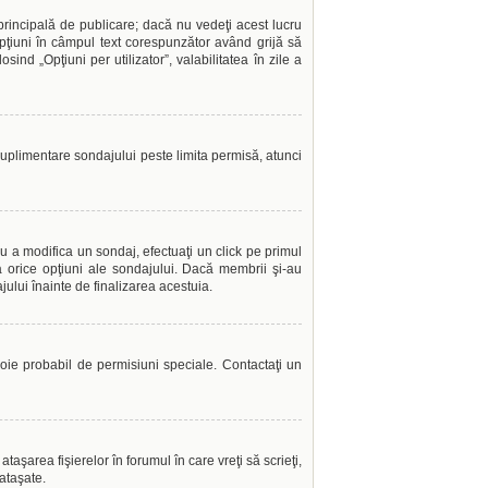
incipală de publicare; dacă nu vedeţi acest lucru
opţiuni în câmpul text corespunzător având grijă să
sind „Opţiuni per utilizator”, valabilitatea în zile a
 suplimentare sondajului peste limita permisă, atunci
u a modifica un sondaj, efectuaţi un click pe primul
a orice opţiuni ale sondajului. Dacă membrii şi-au
jului înainte de finalizarea acestuia.
evoie probabil de permisiuni speciale. Contactaţi un
aşarea fişierelor în forumul în care vreţi să scrieţi,
ataşate.