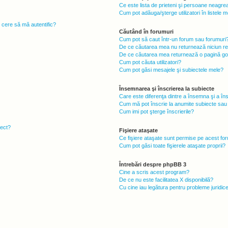
Ce este lista de prieteni şi persoane neagre
Cum pot adăuga/şterge utilizatori în listele
i cere să mă autentific?
Căutând în forumuri
Cum pot să caut într-un forum sau forumuri
De ce căutarea mea nu returnează niciun re
De ce căutarea mea returnează o pagină go
Cum pot căuta utilizatori?
Cum pot găsi mesajele şi subiectele mele?
Însemnarea şi înscrierea la subiecte
Care este diferenţa dintre a însemna şi a în
Cum mă pot înscrie la anumite subiecte sau
Cum imi pot şterge înscrierile?
iect?
Fişiere ataşate
Ce fişiere ataşate sunt permise pe acest fo
Cum pot găsi toate fişierele ataşate proprii?
Întrebări despre phpBB 3
Cine a scris acest program?
De ce nu este facilitatea X disponibilă?
Cu cine iau legătura pentru probleme juridic