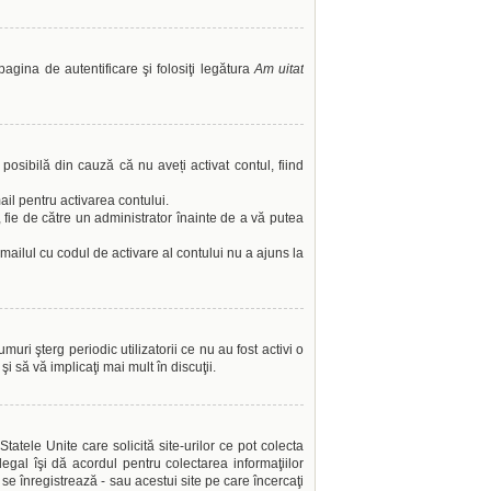
pagina de autentificare şi folosiţi legătura
Am uitat
 posibilă din cauză că nu aveți activat contul, fiind
ail pentru activarea contului.
l, fie de către un administrator înainte de a vă putea
emailul cu codul de activare al contului nu a ajuns la
ri şterg periodic utilizatorii ce nu au fost activi o
 să vă implicaţi mai mult în discuţii.
atele Unite care solicită site-urilor ce pot colecta
legal îşi dă acordul pentru colectarea informaţiilor
se înregistrează - sau acestui site pe care încercaţi