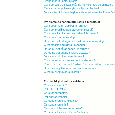
Limba mea nu este în listă!
Cum pot afişa o imagine lângă numele meu de utilizator?
Care este rangul meu şi cum il pot schimba?
De ce când folosesc legătura de email a unui utilizator îm
Probleme de scriere/publicare a mesajelor
Cum deschid un subiect în forum?
Cum pot modifica sau şterge un mesaj?
Cum pot să îmi adaug semnătură la mesaj?
Cum pot crea un sondaj?
De ce nu pot adăuga mai multe opţiuni la sondaj?
Cum modific sau şterg un sondaj?
De ce nu pot să accesez un forum?
De ce nu pot adăuga fişiere ataşate?
De ce am primit un avertisment?
Cum pot raporta mesaje unui moderator?
Pentru ce este butonul "Salvare" la deschiderea unui sub
De ce mesajul meu trebuie să fie aprobat?
Cum îmi promovez subiectul?
Formatări şi tipuri de subiecte
Ce este codul BB?
Pot folosi HTML?
Ce sunt Zâmbetele?
Pot publica imagini?
Ce sunt anunţurile globale?
Ce sunt anunţurile?
Ce sunt subiectele importante?
Ce sunt subiectele blocate/închise?