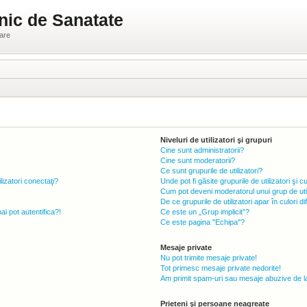
nic de Sanatate
ware
Niveluri de utilizatori şi grupuri
Cine sunt administratorii?
Cine sunt moderatorii?
Ce sunt grupurile de utilizatori?
lizatori conectaţi?
Unde pot fi găsite grupurile de utilizatori ş
Cum pot deveni moderatorul unui grup de util
De ce grupurile de utilizatori apar în culori di
 pot autentifica?!
Ce este un „Grup implicit”?
Ce este pagina "Echipa"?
Mesaje private
Nu pot trimite mesaje private!
Tot primesc mesaje private nedorite!
Am primit spam-uri sau mesaje abuzive de la
Prieteni şi persoane neagreate