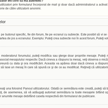
izator îmi cere să mă autentific?
or utilizatori prin formularul încorporat de mail şi doar dacă administratorul a activa
ie de către utilizatorii anonimi.
elor
e butonul specific, fie din forum, fie pe ecranul cu subiecte. Este posibil să vi se 
 partea de jos a ecranului. Exemplu: Puteţi crea subiecte noi în acest forum, Puteţi vo
au moderatorul forumului, puteţi modifica sau şterge doar propriile mesaje. Puteţ
sociat mesajulului respectiv. Dacă cineva a răspuns la mesaj, veţi observa o mică 
împreună cu data şi ora modificării. Aceasta va apărea doar dacă cineva a răspu
i să lase un mesaj în care să spună ce şi de ce au modificat. Reţineţi că utilizato
aţi una folosind Panoul utilizatorului. Odată ce semnătura este creată, puteţi să b
ţi, de asemenea, să vă adăugaţi automat semnătura la toate mesajele bifând opţ
or anumite mesaje debifând caseta respectivă din formularul de publicare.