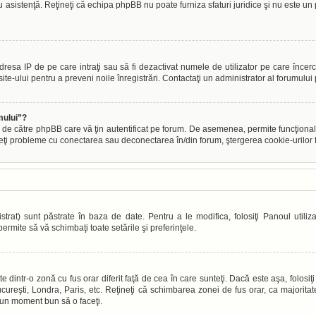
tru asistenţă. Reţineţi că echipa phpBB nu poate furniza sfaturi juridice şi nu este un 
s adresa IP de pe care intraţi sau să fi dezactivat numele de utilizator pe care încer
site-ului pentru a preveni noile înregistrări. Contactaţi un administrator al forumului
mului”?
 de către phpBB care vă ţin autentificat pe forum. De asemenea, permite funcţional
veţi probleme cu conectarea sau deconectarea în/din forum, ştergerea cookie-urilor fo
trat) sunt păstrate în baza de date. Pentru a le modifica, folosiţi Panoul utilizat
ermite să vă schimbaţi toate setările şi preferinţele.
dintr-o zonă cu fus orar diferit faţă de cea în care sunteţi. Dacă este aşa, folosiţi 
ureşti, Londra, Paris, etc. Reţineţi că schimbarea zonei de fus orar, ca majoritatea 
e un moment bun să o faceţi.