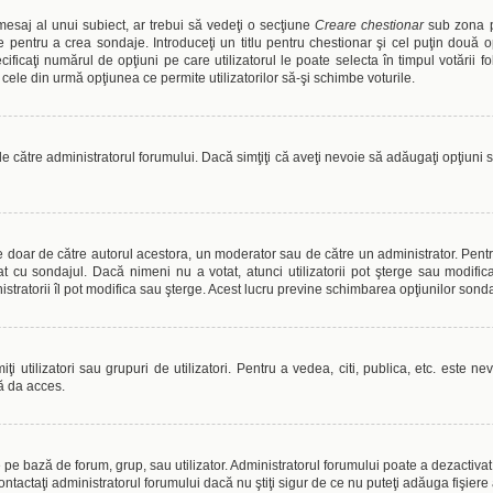
esaj al unui subiect, ar trebui să vedeţi o secţiune
Creare chestionar
sub zona pr
e pentru a crea sondaje. Introduceţi un titlu pentru chestionar şi cel puţin două 
ificaţi numărul de opţiuni pe care utilizatorul le poate selecta în timpul votării folo
ele din urmă opţiunea ce permite utilizatorilor să-şi schimbe voturile.
de către administratorul forumului. Dacă simţiţi că aveţi nevoie să adăugaţi opţiuni
te doar de către autorul acestora, un moderator sau de către un administrator. Pentr
t cu sondajul. Dacă nimeni nu a votat, atunci utilizatorii pot şterge sau modific
stratorii îl pot modifica sau şterge. Acest lucru previne schimbarea opţiunilor sonda
i utilizatori sau grupuri de utilizatori. Pentru a vedea, citi, publica, etc. este n
ă da acces.
pe bază de forum, grup, sau utilizator. Administratorul forumului poate a dezactivat at
ntactaţi administratorul forumului dacă nu ştiţi sigur de ce nu puteţi adăuga fişiere 