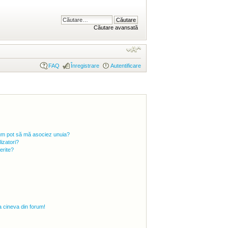
Căutare avansată
FAQ
Înregistrare
Autentificare
i cum pot să mă asociez unuia?
izatori?
ferite?
 cineva din forum!