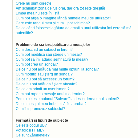
Orele nu sunt corecte!
Am schimbat zona de fus orar, dar ora tot este greşită!
Limba mea nu este în listă!
Cum pot afişa o imagine lângă numele meu de utilizator?
Care este rangul meu şi cum il pot schimba?
De ce când folosesc legătura de email a unui utilizator îmi cere să mă
autentific?
Probleme de scriere/publicare a mesajelor
Cum deschid un subiect în forum?
Cum pot modifica sau şterge un mesaj?
Cum pot să îmi adaug semnătură la mesaj?
Cum pot crea un sondaj?
De ce nu pot adăuga mai multe opţiuni la sondaj?
Cum modific sau şterg un sondaj?
De ce nu pot să accesez un forum?
De ce nu pot adăuga fişiere ataşate?
De ce am primit un avertisment?
Cum pot raporta mesaje unui moderator?
Pentru ce este butonul "Salvare" la deschiderea unui subiect?
De ce mesajul meu trebuie să fie aprobat?
Cum îmi promovez subiectul?
Formatări şi tipuri de subiecte
Ce este codul BB?
Pot folosi HTML?
Ce sunt Zâmbetele?