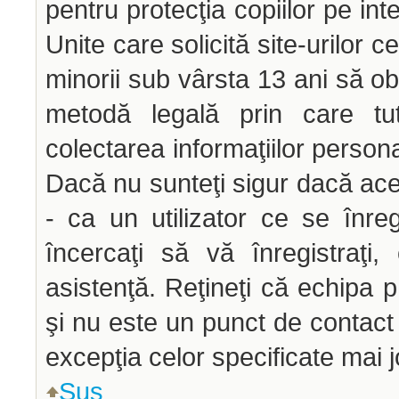
pentru protecţia copiilor pe int
Unite care solicită site-urilor c
minorii sub vârsta 13 ani să obţ
metodă legală prin care tut
colectarea informaţiilor person
Dacă nu sunteţi sigur dacă ace
- ca un utilizator ce se înre
încercaţi să vă înregistraţi,
asistenţă. Reţineţi că echipa p
şi nu este un punct de contact p
excepţia celor specificate mai j
Sus