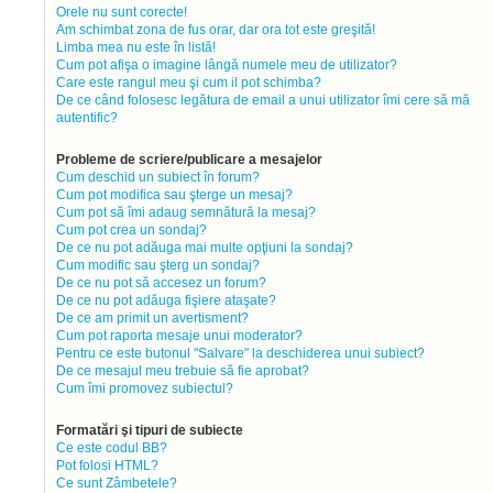
Orele nu sunt corecte!
Am schimbat zona de fus orar, dar ora tot este greşită!
Limba mea nu este în listă!
Cum pot afişa o imagine lângă numele meu de utilizator?
Care este rangul meu şi cum il pot schimba?
De ce când folosesc legătura de email a unui utilizator îmi cere să mă
autentific?
Probleme de scriere/publicare a mesajelor
Cum deschid un subiect în forum?
Cum pot modifica sau şterge un mesaj?
Cum pot să îmi adaug semnătură la mesaj?
Cum pot crea un sondaj?
De ce nu pot adăuga mai multe opţiuni la sondaj?
Cum modific sau şterg un sondaj?
De ce nu pot să accesez un forum?
De ce nu pot adăuga fişiere ataşate?
De ce am primit un avertisment?
Cum pot raporta mesaje unui moderator?
Pentru ce este butonul "Salvare" la deschiderea unui subiect?
De ce mesajul meu trebuie să fie aprobat?
Cum îmi promovez subiectul?
Formatări şi tipuri de subiecte
Ce este codul BB?
Pot folosi HTML?
Ce sunt Zâmbetele?