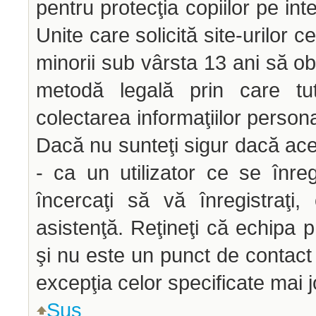
pentru protecţia copiilor pe int
Unite care solicită site-urilor c
minorii sub vârsta 13 ani să obţ
metodă legală prin care tut
colectarea informaţiilor person
Dacă nu sunteţi sigur dacă ace
- ca un utilizator ce se înre
încercaţi să vă înregistraţi,
asistenţă. Reţineţi că echipa p
şi nu este un punct de contact p
excepţia celor specificate mai j
Sus