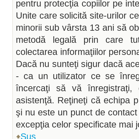
pentru protecţia copiilor pe int
Unite care solicită site-urilor c
minorii sub vârsta 13 ani să obţ
metodă legală prin care tut
colectarea informaţiilor person
Dacă nu sunteţi sigur dacă ace
- ca un utilizator ce se înre
încercaţi să vă înregistraţi,
asistenţă. Reţineţi că echipa p
şi nu este un punct de contact p
excepţia celor specificate mai j
Sus