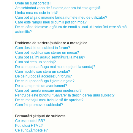
Orele nu sunt corecte!
Am schimbat zona de fus orar, dar ora tot este greşită!
Limba mea nu este în listă!
Cum pot afişa o imagine lângă numele meu de utilizator?
Care este rangul meu şi cum il pot schimba?
De ce când folosesc legătura de email a unui utilizator îmi cere să mă
autentific?
Probleme de scriere/publicare a mesajelor
Cum deschid un subiect în forum?
Cum pot modifica sau şterge un mesaj?
Cum pot să îmi adaug semnătură la mesaj?
Cum pot crea un sondaj?
De ce nu pot adăuga mai multe opţiuni la sondaj?
Cum modific sau şterg un sondaj?
De ce nu pot să accesez un forum?
De ce nu pot adăuga fişiere ataşate?
De ce am primit un avertisment?
Cum pot raporta mesaje unui moderator?
Pentru ce este butonul "Salvare" la deschiderea unui subiect?
De ce mesajul meu trebuie să fie aprobat?
Cum îmi promovez subiectul?
Formatări şi tipuri de subiecte
Ce este codul BB?
Pot folosi HTML?
Ce sunt Zâmbetele?