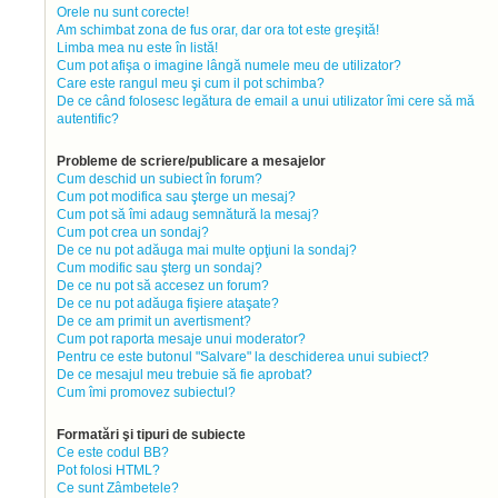
Orele nu sunt corecte!
Am schimbat zona de fus orar, dar ora tot este greşită!
Limba mea nu este în listă!
Cum pot afişa o imagine lângă numele meu de utilizator?
Care este rangul meu şi cum il pot schimba?
De ce când folosesc legătura de email a unui utilizator îmi cere să mă
autentific?
Probleme de scriere/publicare a mesajelor
Cum deschid un subiect în forum?
Cum pot modifica sau şterge un mesaj?
Cum pot să îmi adaug semnătură la mesaj?
Cum pot crea un sondaj?
De ce nu pot adăuga mai multe opţiuni la sondaj?
Cum modific sau şterg un sondaj?
De ce nu pot să accesez un forum?
De ce nu pot adăuga fişiere ataşate?
De ce am primit un avertisment?
Cum pot raporta mesaje unui moderator?
Pentru ce este butonul "Salvare" la deschiderea unui subiect?
De ce mesajul meu trebuie să fie aprobat?
Cum îmi promovez subiectul?
Formatări şi tipuri de subiecte
Ce este codul BB?
Pot folosi HTML?
Ce sunt Zâmbetele?